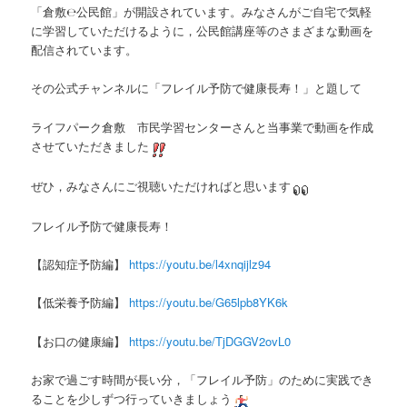
「倉敷℮公民館」が開設されています。みなさんがご自宅で気軽
に学習していただけるように，公民館講座等のさまざまな動画を
配信されています。
その公式チャンネルに「フレイル予防で健康長寿！」と題して
ライフパーク倉敷 市民学習センターさんと当事業で動画を作成
させていただきました
ぜひ，みなさんにご視聴いただければと思います
フレイル予防で健康長寿！
【認知症予防編】
https://youtu.be/l4xnqijlz94
【低栄養予防編】
https://youtu.be/G65lpb8YK6k
【お口の健康編】
https://youtu.be/TjDGGV2ovL0
お家で過ごす時間が長い分，「フレイル予防」のために実践でき
ることを少しずつ行っていきましょう