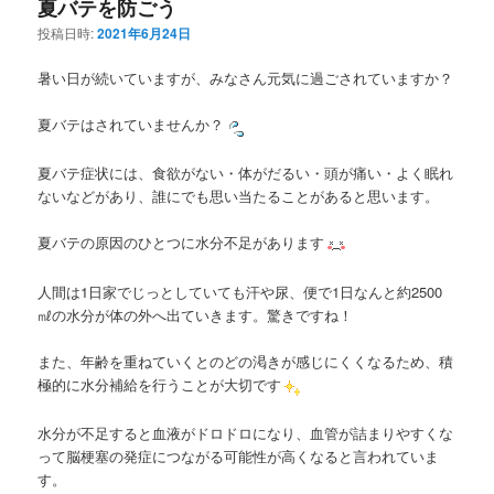
夏バテを防ごう
投稿日時:
2021年6月24日
暑い日が続いていますが、みなさん元気に過ごされていますか？
夏バテはされていませんか？
夏バテ症状には、食欲がない・体がだるい・頭が痛い・よく眠れ
ないなどがあり、誰にでも思い当たることがあると思います。
夏バテの原因のひとつに水分不足があります
人間は1日家でじっとしていても汗や尿、便で1日なんと約2500
㎖の水分が体の外へ出ていきます。驚きですね！
また、年齢を重ねていくとのどの渇きが感じにくくなるため、積
極的に水分補給を行うことが大切です
水分が不足すると血液がドロドロになり、血管が詰まりやすくな
って脳梗塞の発症につながる可能性が高くなると言われていま
す。