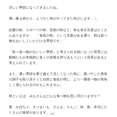
ツ
へ
ゲ
涼しい季節になってきましたね。
ー
へ
移
シ
暑い夏も終わり、ようやく秋がやってきた気がします。
ョ
移
動
ン
読書の秋、スポーツの秋、芸術の秋など、秋を表す言葉はたくさ
んありますが 「食欲の秋」という言葉がある通り、秋は食べ
動
物をおいしくいただける季節です。
「秋＝食べ物がおいしい季節」と考えられる様になった背景には
動物たちが本能的に多くの栄養を摂り込もうという背景があると
考えられています。
また、暑い季節を乗り越えて涼しくなった秋に、夏バテした身体
の調子を取り戻そうと自然と食欲が増し、より一層食べ物が美味
しく感じられるのかもしれません。
秋といえば、みなさんはどんな食べ物を思い浮かべますか？
栗、かぼちゃ、さつまいも、さんま、りんご、柿、梨…本当にた
くさんの食材があります。