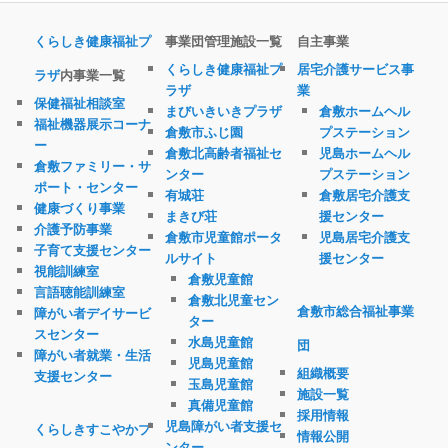
くらしき健康福祉プ
事業団管理施設一覧
自主事業
くらしき健康福祉プ
居宅介護サービス事
ラザ
内事業一覧
ラザ
業
保健福祉相談室
まびいきいきプラザ
倉敷ホームヘル
福祉機器展示コーナ
倉敷市ふじ園
プステーション
ー
倉敷北高齢者福祉セ
児島ホームヘル
倉敷ファミリー・サ
ンター
プステーション
ポート・センター
有城荘
倉敷居宅介護支
健康づくり事業
まきび荘
援センター
介護予防事業
倉敷市児童館ポータ
児島居宅介護支
子育て支援センター
ルサイト
援センター
視能訓練室
倉敷児童館
言語聴能訓練室
倉敷北児童セン
倉敷市総合福祉事業
障がい者デイサービ
ター
スセンター
水島児童館
団
障がい者就業・生活
児島児童館
組織概要
支援センター
玉島児童館
施設一覧
真備児童館
採用情報
児島障がい者支援セ
くらしきすこやかプ
情報公開
ンター