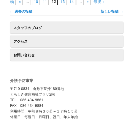
頭
«
...
10
11
12
13
14
...
»
最後 »
投
←
過去の投稿
新しい投稿
→
稿
ナ
スタッフのブログ
ビ
ゲ
アクセス
ー
シ
ョ
お問い合わせ
ン
介護予防事業
〒710-0834 倉敷市笹沖180番地
くらしき健康福祉プラザ2階
TEL 086-434-9861
FAX 086-434-9884
利用時間 午前８時３０分～１７時１５分
休業日 毎週日・月曜日、祝日、年末年始