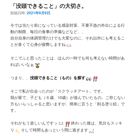
「没頭できること」の大切さ。
投稿日時:
2021年9月9日
今では当たり前になっている感染対策、不要不急の外出による行
動の制限、毎日の食事の準備などなど、、
自分自身の体調管理だけでも大変なのに、それ以外にも考えるこ
とが多くて心身が疲弊しますね
そこでふと思ったことは、ほんの一時でも何も考えない時間があ
ればいいなぁ
つまり、、
没頭できること（もの）を探す
そこで私が出会ったのが「スクラッチアート」です。
我が家で、子ども（６歳、10歳）が遊んでいたもの。ご存じない
方もいらっしゃると思いますが、簡単に言うと「削る塗り絵」で
す。
それがもう楽しいんですッ
終わった後は、気分もスッキ
リ
そして時間もあっという間に過ぎます