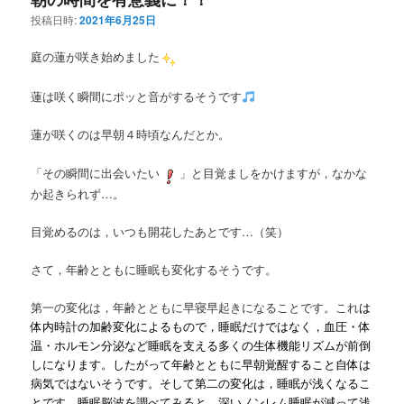
投稿日時:
2021年6月25日
庭の蓮が咲き始めました
蓮は咲く瞬間にポッと音がするそうです
蓮が咲くのは早朝４時頃なんだとか。
「その瞬間に出会いたい
」と目覚ましをかけますが，なかな
か起きられず…。
目覚めるのは，いつも開花したあとです…（笑）
さて，
年齢とともに睡眠も変化するそうです。
第一の変化は，年齢とともに早寝早起きになることです。これ
は
体内時計
の加齢変化によるもので，睡眠だけではなく，血圧・体
温・ホルモン分泌など睡眠を支える多くの生体機能リズムが前倒
しになります。したがって年齢とともに早朝覚醒すること自体は
病気ではないそうです。そして第二の変化は，睡眠が浅くなるこ
とです。睡眠脳波を調べてみると，深い
ノンレム睡眠
が減って浅