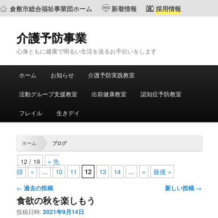
倉敷市総合福祉事業団ホーム
新着情報
採用情報
介護予防事業
心身ともに健康で明るい生活を送るお手伝いをします
メ
ホーム
お知らせ
介護予防実践教室
メ
サ
イ
ン
活動グループ支援教室
出前健康教室
認知症予防教室
イ
ブ
メ
ニ
フレイル
生きデイ
ン
コ
ュ
ー
コ
ン
ホーム
ブログ
ン
テ
12 / 19
« 先
頭
«
...
10
11
12
13
14
...
»
最後 »
テ
ン
投
←
過去の投稿
新しい投稿
→
稿
食欲の秋を楽しもう
ン
ツ
ナ
投稿日時:
2021年9月14日
ビ