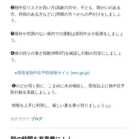
❷熱中症リスクが高い方(高齢の方や、子ども、障がいのある
方、持病のある方などに)周囲の方々からの声がけをしましょ
う。
❸屋外や空調のない屋内での運動は原則中止や延期をしましょ
う。
❹身の回りの暑さ指数(WBGT)を確認し行動の目安にしましょ
う。
※
環境省熱中症予防情報サイト (env.go.jp)
❺のどが渇く前に、こまめに水分補給し、普段以上に熱中症予
防行動を実践しましょう。
情報を上手に利用し、厳しい夏を乗り切りましょう
カテゴリー:
ブログ
朝の時間を有意義に！！