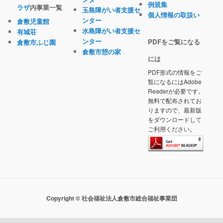
例規集
ラザ
内事業一覧
玉島障がい者支援セ
個人情報の取扱い
ンター
倉敷児童館
水島障がい者支援セ
有城荘
ンター
PDFをご覧になる
倉敷市ふじ園
倉敷市憩の家
には
PDF形式の情報をご
覧になるにはAdobe
Readerが必要です。
無料で配布されてお
りますので、最新版
をダウンロードして
ご利用ください。
Copyright © 社会福祉法人倉敷市総合福祉事業団