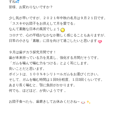
すね
皆様、お変わりないですか？
少し気が早いですが、２０２１年中秋の名月は９月２１日です。
「ススキやお団子をお供えして月を愛でる」
なんて素敵な日本の風習でしょう
コロナで、心の平穏がなかなか難しく感じることもありますが、
日常の小さな「素敵」に目を向けて過ごしたいと思います
９月は歯ヂカラ探究月間です！
歯が本来持っている力を見直し、強化する月間だそうです。
「ガムを噛んで噛む力をつける」とよく耳にします。
良いことだと思います。
ポイントは、１００％キシリトールガムをお選びください。
そして、ガムを噛む時間は１回5分程度、１日3回くらいです。
あまり長く噛むと、顎に負担がかかります。
何でも、ほどほど、が良いようです 。
お団子食べたら、歯磨きしてお休みくださね～