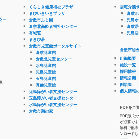
くらしき健康福祉プラザ
居宅介護
まびいきいきプラザ
倉敷ホ
ター
倉敷市ふじ園
児島ホ
倉敷北高齢者福祉センター
倉敷居
有城荘
児島居
まきび荘
倉敷市児童館ポータルサイト
倉敷市総
倉敷児童館
組織概要
倉敷北児童センター
施設一覧
水島児童館
採用情報
児島児童館
情報公開
玉島児童館
覧
例規集
真備児童館
個人情報
児島障がい者支援センター
玉島障がい者支援センター
水島障がい者支援センター
PDFをご
倉敷市憩の家
PDF形式の
が必要です
無料で配布
ンロードし