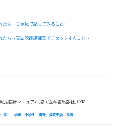
れたら～ご家庭で話してみること～
れたら～言語聴能訓練室でチェックすること～
療法臨床マニュアル,協同医学書出版社,1992
中学生
、
学童
、
小学生
、
構音
、
病院受診
、
発音