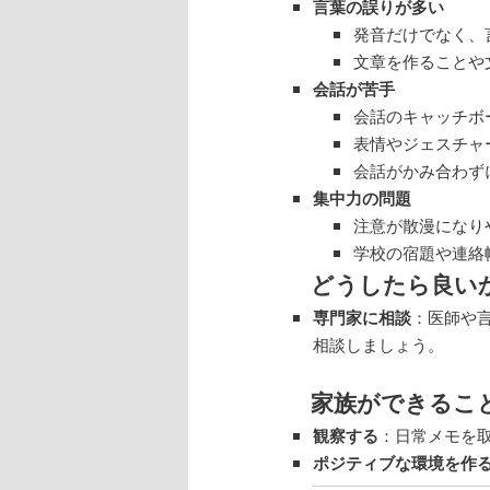
言葉の誤りが多い
発音だけでなく、
ン
ツ
文章を作ることや
会話が苦手
ツ
へ
会話のキャッチボ
表情やジェスチャ
へ
移
会話がかみ合わず
移
動
集中力の問題
注意が散漫になり
動
学校の宿題や連絡
どうしたら良い
専門家に相談
：医師や
相談しましょう。
家族ができるこ
観察する
：日常メモを
ポジティブな環境を作