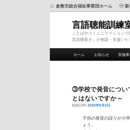
倉敷市総合福祉事業団ホーム
新
言語聴能訓練
ことばやコミュニケーションで
言語聴覚士」が相談・支援いた
メ
ホーム
お知らせ
実施事
メ
サ
イ
ン
イ
ブ
メ
ニ
ン
コ
ュ
③学校で発音につい
ー
とはないですか～
コ
ン
投稿日時:
2025年9月2日
ン
テ
子供の発音の誤りが小
ょう。
テ
ン