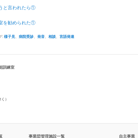
うと言われたら①
室を勧められた①
グ:
様子見
、
病院受診
、
発音
、
相談
、
言語発達
能訓練室
除く）
覧
事業団管理施設一覧
自主事業