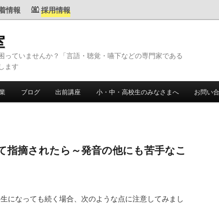
着情報
採用情報
室
困っていませんか？「言語・聴覚・嚥下などの専門家である
します
業
ブログ
出前講座
小・中・高校生のみなさまへ
お問い
て指摘されたら～発音の他にも苦手なこ
学生になっても続く場合、次のような点に注意してみまし