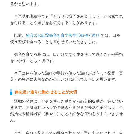
るかと思います。
言語聴能訓練室でも「もう少し様子をみましょう」とお家で気
を付けることや遊びをお伝えすることがあります。
以前、
発音のお話③発音を育てる生活動作と遊び
では、口を
使う遊びや食べることを書かせていただきました。
発音を育てる為には、口だけでなく体を使って遊ぶことや手指
をつかうことも大切です。
今日は体を使った遊びや手指を使った遊びがどうして発音（言
葉）の発達に大切なのか少しだけお話してみたいと思います。
体を思い通りに動かせることが大切
運動の発達は、全身を使った動きから部分的な動きへ進んでい
きます。全身運動レベルでの動きがまだまだ未熟な子どもは、当
然指先や構音器官（唇や舌）などの細かな運動もうまくいきませ
ん。
また、自分で見える体の部分の動きが上手に出来なければ、自