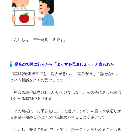
ツ
へ
へ
移
移
動
こんにちは、言語聴覚士Ｓです。
動
発音の相談に行ったら「ようすを見ましょう」と言われた
言語聴能訓練室でも「滑舌が悪い」「言葉がうまく話せない」
という相談をよくお受けします。
発音の練習は早ければいいわけではなく、その子に適した練習
を始める時期があります。
その時期は、お子さんによって違いますが、４歳～５歳辺りか
ら練習を始めるかどうかの見極めをすることが多いです。
しかし、発音の相談に行っても「様子見」と言われることもあ