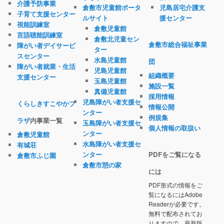
介護予防事業
倉敷市児童館ポータ
児島居宅介護支
子育て支援センター
ルサイト
援センター
視能訓練室
倉敷児童館
言語聴能訓練室
倉敷北児童セン
倉敷市総合福祉事業
障がい者デイサービ
ター
スセンター
水島児童館
団
障がい者就業・生活
児島児童館
組織概要
支援センター
玉島児童館
施設一覧
真備児童館
採用情報
児島障がい者支援セ
くらしきすこやかプ
情報公開
ンター
例規集
ラザ
内事業一覧
玉島障がい者支援セ
個人情報の取扱い
ンター
倉敷児童館
水島障がい者支援セ
有城荘
ンター
PDFをご覧になる
倉敷市ふじ園
倉敷市憩の家
には
PDF形式の情報をご
覧になるにはAdobe
Readerが必要です。
無料で配布されてお
りますので、最新版