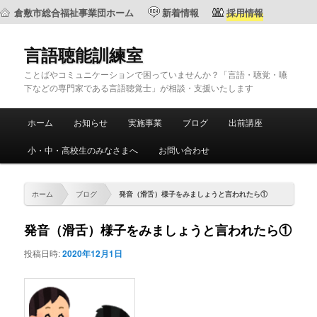
倉敷市総合福祉事業団ホーム
新着情報
採用情報
言語聴能訓練室
ことばやコミュニケーションで困っていませんか？「言語・聴覚・嚥
下などの専門家である言語聴覚士」が相談・支援いたします
メ
ホーム
お知らせ
実施事業
ブログ
出前講座
メ
サ
イ
ン
小・中・高校生のみなさまへ
お問い合わせ
イ
ブ
メ
ニ
ン
コ
ュ
ホーム
ブログ
発音（滑舌）様子をみましょうと言われたら①
ー
コ
ン
発音（滑舌）様子をみましょうと言われたら①
ン
テ
投稿日時:
2020年12月1日
テ
ン
ン
ツ