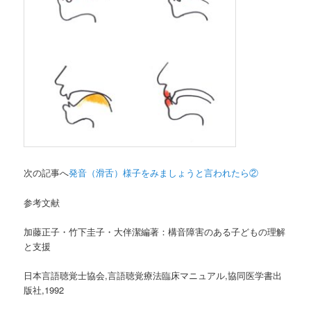
次の記事へ
発音（滑舌）様子をみましょうと言われたら②
参考文献
加藤正子・竹下圭子・大伴潔編著：
構音障害のある子どもの理解
と支援
日本言語聴覚士協会,言語聴覚療法臨床マニュアル,協同医学書出
版社,1992