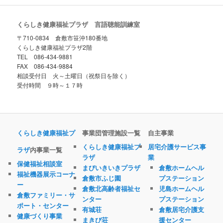
くらしき健康福祉プラザ 言語聴能訓練室
〒710-0834 倉敷市笹沖180番地
くらしき健康福祉プラザ2階
TEL 086-434-9881
FAX 086-434-9884
相談受付日 火～土曜日（祝祭日を除く）
受付時間 ９時～１７時
くらしき健康福祉プ
事業団管理施設一覧
自主事業
くらしき健康福祉プ
居宅介護サービス事
ラザ
内事業一覧
ラザ
業
保健福祉相談室
まびいきいきプラザ
倉敷ホームヘル
福祉機器展示コーナ
倉敷市ふじ園
プステーション
ー
倉敷北高齢者福祉セ
児島ホームヘル
倉敷ファミリー・サ
ンター
プステーション
ポート・センター
有城荘
倉敷居宅介護支
健康づくり事業
まきび荘
援センター