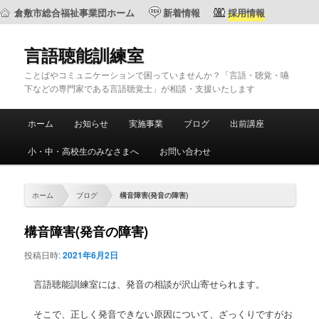
倉敷市総合福祉事業団ホーム
新着情報
採用情報
言語聴能訓練室
ことばやコミュニケーションで困っていませんか？「言語・聴覚・嚥
下などの専門家である言語聴覚士」が相談・支援いたします
メ
ホーム
お知らせ
実施事業
ブログ
出前講座
メ
サ
イ
ン
小・中・高校生のみなさまへ
お問い合わせ
イ
ブ
メ
ニ
ン
コ
ュ
ホーム
ブログ
構音障害(発音の障害)
ー
コ
ン
構音障害(発音の障害)
ン
テ
投稿日時:
2021年6月2日
テ
ン
言語聴能訓練室には、発音の相談が沢山寄せられます。
ン
ツ
そこで、正しく発音できない原因について、ざっくりですがお