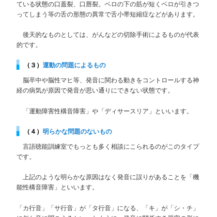
ている状態の
口蓋裂、口唇裂。
ベロの下の筋が短くベロが引きつ
ってしまう等の舌の形態の異常で舌小帯短縮症などがあります。
後天的なものとしては、がんなどの切除手術によるものが代表
的です。
（３）
運動の問題によるもの
脳卒中や脳性マヒ等、発音に関わる動きをコントロールする神
経の病気が原因で
発音が思い通りにできない状態です。
「運動障害性構音障害」や「ディサースリア」といいます。
（４）
明らかな問題のないもの
言語聴能訓練室でもっとも多く相談にこられるのがこのタイプ
です。
上記のような明らかな原因はなく発音に誤りがあることを「
機
能性構音障害」といいます。
「カ行音」「サ行音」が「タ行音」になる、「キ」が「シ・チ」