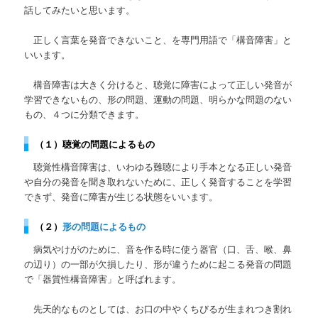
話してみたいと思います。
ツ
へ
正しく言葉を発音できないこと、を専門用語で「構音障害」と
へ
移
いいます。
移
動
構音障害は大きく分けると、聴覚に障害によって正しい発音が
学習できないもの、形の問題、運動の問題、明らかな問題のない
動
もの、４つに分類できます。
（１）聴覚の問題によるもの
聴覚性構音障害は、いわゆる難聴により手本となる正しい発音
や自分の発音を聞き取れないために、正しく発音することを学習
できず、発音に障害が生じる状態をいいます。
（２）
形の問題によるもの
病気やけがのために、音を作る時に使う器官（口、舌、喉、鼻
の辺り）の一部が欠損したり、形が違うために起こる発音の問題
で「器質性構音障害」と呼ばれます。
先天的なものとしては、
お口の中やくちびるが生まれつき
割れ