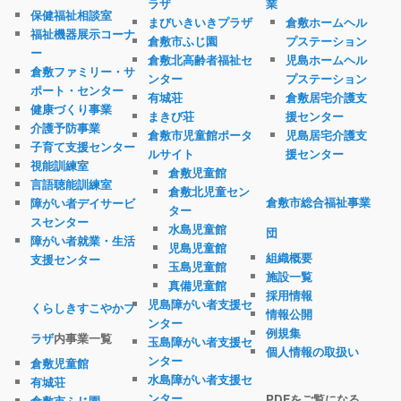
ラザ
業
保健福祉相談室
まびいきいきプラザ
倉敷ホームヘル
福祉機器展示コーナ
倉敷市ふじ園
プステーション
ー
倉敷北高齢者福祉セ
児島ホームヘル
倉敷ファミリー・サ
ンター
プステーション
ポート・センター
有城荘
倉敷居宅介護支
健康づくり事業
まきび荘
援センター
介護予防事業
倉敷市児童館ポータ
児島居宅介護支
子育て支援センター
ルサイト
援センター
視能訓練室
倉敷児童館
言語聴能訓練室
倉敷北児童セン
倉敷市総合福祉事業
障がい者デイサービ
ター
スセンター
水島児童館
団
障がい者就業・生活
児島児童館
組織概要
支援センター
玉島児童館
施設一覧
真備児童館
採用情報
児島障がい者支援セ
くらしきすこやかプ
情報公開
ンター
例規集
ラザ
内事業一覧
玉島障がい者支援セ
個人情報の取扱い
ンター
倉敷児童館
水島障がい者支援セ
有城荘
ンター
PDFをご覧になる
倉敷市ふじ園