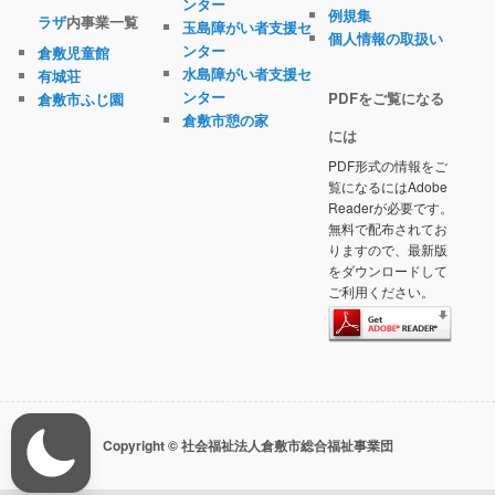
ンター
例規集
ラザ
内事業一覧
玉島障がい者支援セ
個人情報の取扱い
ンター
倉敷児童館
水島障がい者支援セ
有城荘
ンター
PDFをご覧になる
倉敷市ふじ園
倉敷市憩の家
には
PDF形式の情報をご
覧になるにはAdobe
Readerが必要です。
無料で配布されてお
りますので、最新版
をダウンロードして
ご利用ください。
Copyright © 社会福祉法人倉敷市総合福祉事業団