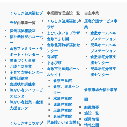
くらしき健康福祉プ
事業団管理施設一覧
自主事業
くらしき健康福祉プ
居宅介護サービス事
ラザ
内事業一覧
ラザ
業
保健福祉相談室
まびいきいきプラザ
倉敷ホームヘル
福祉機器展示コーナ
倉敷市ふじ園
プステーション
ー
倉敷北高齢者福祉セ
児島ホームヘル
倉敷ファミリー・サ
ンター
プステーション
ポート・センター
有城荘
倉敷居宅介護支
健康づくり事業
まきび荘
援センター
介護予防事業
倉敷市児童館ポータ
児島居宅介護支
子育て支援センター
ルサイト
援センター
視能訓練室
倉敷児童館
言語聴能訓練室
倉敷北児童セン
倉敷市総合福祉事業
障がい者デイサービ
ター
スセンター
水島児童館
団
障がい者就業・生活
児島児童館
組織概要
支援センター
玉島児童館
施設一覧
真備児童館
採用情報
児島障がい者支援セ
くらしきすこやかプ
情報公開