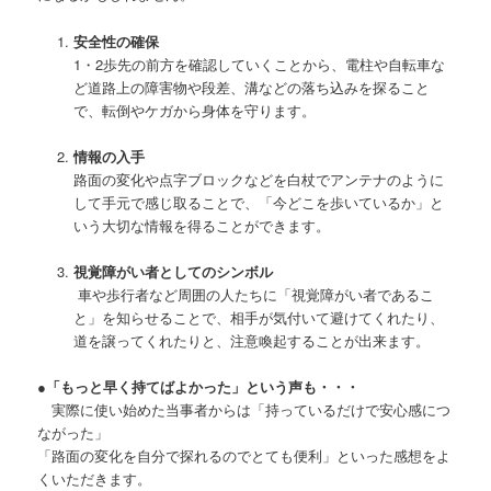
安全性の確保
1・2歩先の前方を確認していくことから、電柱や自転車な
ど道路上の障害物や段差、溝などの落ち込みを探ること
で、転倒やケガから身体を守ります。
情報の入手
路面の変化や点字ブロックなどを白杖でアンテナのように
して手元で感じ取ることで、「今どこを歩いているか」と
いう大切な情報を得ることができます。
視覚障がい者としてのシンボル
車や歩行者など周囲の人たちに「視覚障がい者であるこ
と」を知らせることで、相手が気付いて避けてくれたり、
道を譲ってくれたりと、注意喚起することが出来ます。
●「もっと早く持てばよかった」という声も・・・
実際に使い始めた当事者からは「持っているだけで安心感につ
ながった」
「路面の変化を自分で探れるのでとても便利」といった感想をよ
くいただきます。