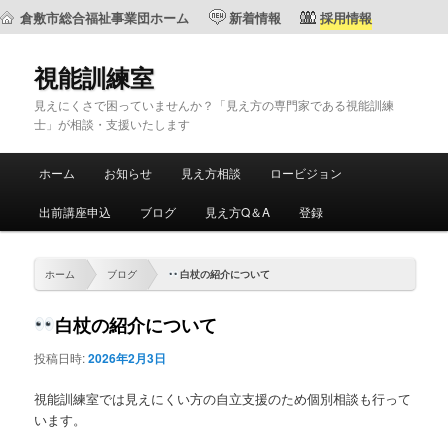
倉敷市総合福祉事業団ホーム
新着情報
採用情報
視能訓練室
見えにくさで困っていませんか？「見え方の専門家である視能訓練
士」が相談・支援いたします
メ
ホーム
お知らせ
見え方相談
ロービジョン
メ
サ
イ
ン
出前講座申込
ブログ
見え方Q＆A
登録
イ
ブ
メ
ニ
ン
コ
ュ
ホーム
ブログ
白杖の紹介について
ー
コ
ン
白杖の紹介について
ン
テ
投稿日時:
2026年2月3日
テ
ン
視能訓練室では見えにくい方の自立支援のため個別相談も行って
います。
ン
ツ