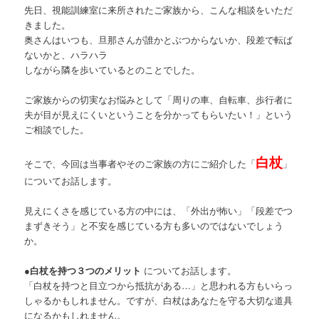
先日、視能訓練室に来所されたご家族から、こんな相談をいただ
ツ
へ
きました。
奥さんはいつも、旦那さんが誰かとぶつからないか、段差で転ば
へ
移
ないかと、ハラハラ
しながら隣を歩いているとのことでした。
移
動
ご家族からの切実なお悩みとして「周りの車、自転車、歩行者に
動
夫が目が見えにくいということを分かってもらいたい！」という
ご相談でした。
白杖
そこで、今回は当事者やそのご家族の方にご紹介した「
」
についてお話します。
見えにくさを感じている方の中には、「外出が怖い」「段差でつ
まずきそう」と不安を感じている方も多いのではないでしょう
か。
●白杖を持つ３つのメリット
についてお話します。
「白杖を持つと目立つから抵抗がある…」と思われる方もいらっ
しゃるかもしれません。ですが、白杖はあなたを守る大切な道具
になるかもしれません。