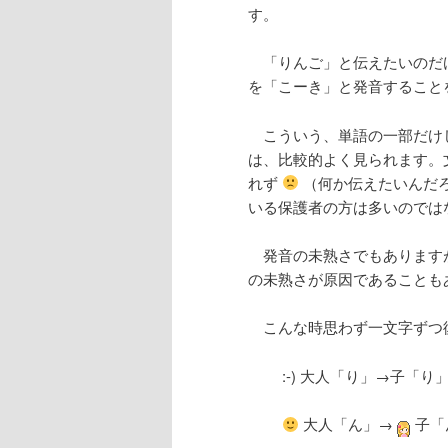
す。
ン
ツ
「りんご」と伝えたいのだ
ツ
へ
を「こーき」と発音すること
こういう、単語の一部だけ
へ
移
は、比較的よく見られます。
れず
（何か伝えたいんだ
移
動
いる保護者の方は多いのでは
動
発音の未熟さでもあります
の未熟さが原因であることも
こんな時思わず一文字ずつ
:-) 大人「り」→子「り
大人「ん」→
子「