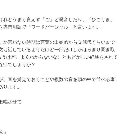
けれどうまく言えず「ご」と発音したり、「ひこうき」
を専門用語で「ワードパーシャル」と言います。
しか言わない時期は言葉の出始めから２歳代くらいまで
文も話しているようだけど一部だけしかはっきり聞き取
ろうけど、よくわからないな）ともどかしい経験をされて
ないでしょうか？
が、音を覚えておくことや複数の音を頭の中で並べる事
あります。
復唱させて
」
ん」