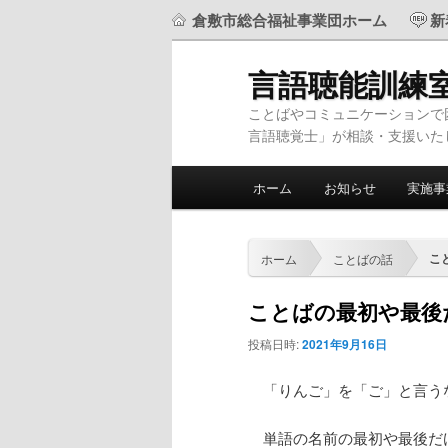
倉敷市総合福祉事業団ホーム
新
言語聴能訓練
ことばやコミュニケーションで
言語聴覚士」が相談・支援いた
メ
ホーム
お知らせ
実施事
メ
サ
イ
ン
イ
ブ
メ
こ
ホーム
ことばの話
ニ
ン
コ
ュ
ことばの最初や最後
ー
コ
ン
投稿日時:
2021年9月16日
ン
テ
「りんご」を「ご」と言う
テ
ン
単語の名前の最初や最後だ