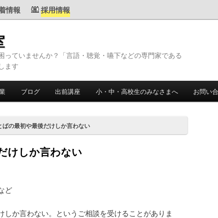
着情報
採用情報
室
困っていませんか？「言語・聴覚・嚥下などの専門家である
します
業
ブログ
出前講座
小・中・高校生のみなさまへ
お問い
とばの最初や最後だけしか言わない
だけしか言わない
など
けしか言わない。というご相談を受けることがありま