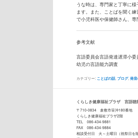
うな時は、専門家と丁寧に様
ます。また、ことばを聞く練
で小児科医や保健師さん、専
参考文献
言語委員会言語発達遅滞小委員
幼児の言語能力調査
カテゴリー:
ことばの話
,
ブログ
,
発音
くらしき健康福祉プラザ 言語聴
〒710-0834 倉敷市笹沖180番地
くらしき健康福祉プラザ2階
TEL 086-434-9881
FAX 086-434-9884
相談受付日 火～土曜日（祝祭日を