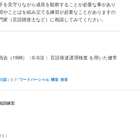
子を見守りながら成長を観察することが必要な事があり
習やことばを組み立てる練習が必要なことがありますの
門家（言語聴覚士など）に相談してみてください。
会（1998）〈S-S法 〉言語発達遅滞検査 を用いた健常
の話
| タグ:
ワードパーシャル
,
構音
,
発音
能訓練室
除く）