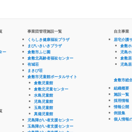
覧
事業団管理施設一覧
自主事業
くらしき健康福祉プラザ
居宅介護
まびいきいきプラザ
倉敷ホ
ター
倉敷市ふじ園
児島ホ
倉敷北高齢者福祉センター
倉敷居
有城荘
児島居
まきび荘
倉敷市児童館ポータルサイト
倉敷市総
倉敷児童館
組織概要
倉敷北児童センター
施設一覧
水島児童館
採用情報
児島児童館
情報公開
玉島児童館
覧
例規集
真備児童館
個人情報
児島障がい者支援センター
玉島障がい者支援センター