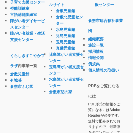
子育て支援センター
ルサイト
援センター
視能訓練室
倉敷児童館
言語聴能訓練室
倉敷北児童セン
倉敷市総合福祉事業
障がい者デイサービ
ター
スセンター
水島児童館
団
障がい者就業・生活
児島児童館
組織概要
支援センター
玉島児童館
施設一覧
真備児童館
採用情報
児島障がい者支援セ
くらしきすこやかプ
情報公開
ンター
例規集
ラザ
内事業一覧
玉島障がい者支援セ
個人情報の取扱い
ンター
倉敷児童館
水島障がい者支援セ
有城荘
ンター
PDFをご覧になる
倉敷市ふじ園
倉敷市憩の家
には
PDF形式の情報をご
覧になるにはAdobe
Readerが必要です。
無料で配布されてお
りますので、最新版
をダウンロードして