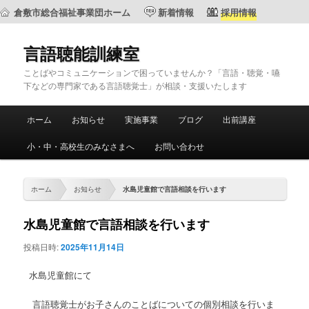
倉敷市総合福祉事業団ホーム
新着情報
採用情報
言語聴能訓練室
ことばやコミュニケーションで困っていませんか？「言語・聴覚・嚥
下などの専門家である言語聴覚士」が相談・支援いたします
メ
ホーム
お知らせ
実施事業
ブログ
出前講座
メ
サ
イ
ン
小・中・高校生のみなさまへ
お問い合わせ
イ
ブ
メ
ニ
ン
コ
ュ
ホーム
お知らせ
水島児童館で言語相談を行います
ー
コ
ン
水島児童館で言語相談を行います
ン
テ
投稿日時:
2025年11月14日
テ
ン
水島児童館にて
ン
ツ
言語聴覚士がお子さんのことばについての個別相談を行いま