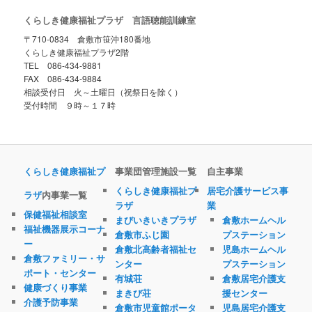
くらしき健康福祉プラザ 言語聴能訓練室
〒710-0834 倉敷市笹沖180番地
くらしき健康福祉プラザ2階
TEL 086-434-9881
FAX 086-434-9884
相談受付日 火～土曜日（祝祭日を除く）
受付時間 ９時～１７時
くらしき健康福祉プ
事業団管理施設一覧
自主事業
くらしき健康福祉プ
居宅介護サービス事
ラザ
内事業一覧
ラザ
業
保健福祉相談室
まびいきいきプラザ
倉敷ホームヘル
福祉機器展示コーナ
倉敷市ふじ園
プステーション
ー
倉敷北高齢者福祉セ
児島ホームヘル
倉敷ファミリー・サ
ンター
プステーション
ポート・センター
有城荘
倉敷居宅介護支
健康づくり事業
まきび荘
援センター
介護予防事業
倉敷市児童館ポータ
児島居宅介護支