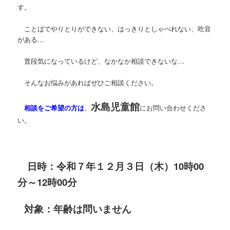
す。
ツ
へ
ことばでやりとりができない、はっきりとしゃべれない、吃音
へ
移
がある…
移
動
普段気になっているけど、なかなか相談できないな…
動
そんなお悩みがあればぜひご相談ください。
水島児童館
相談をご希望の方は
、
にお問い合わせくださ
い。
日時：令和７年１２月３日（木）10時00
分～12時00分
対象：年齢は問いません