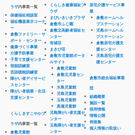
くらしき健康福祉プ
居宅介護サービス事
ラザ
内事業一覧
ラザ
業
保健福祉相談室
まびいきいきプラザ
倉敷ホームヘル
福祉機器展示コーナ
倉敷市ふじ園
プステーション
ー
倉敷北高齢者福祉セ
児島ホームヘル
倉敷ファミリー・サ
ンター
プステーション
ポート・センター
有城荘
倉敷居宅介護支
健康づくり事業
まきび荘
援センター
介護予防事業
倉敷市児童館ポータ
児島居宅介護支
子育て支援センター
ルサイト
援センター
視能訓練室
倉敷児童館
言語聴能訓練室
倉敷北児童セン
倉敷市総合福祉事業
障がい者デイサービ
ター
スセンター
水島児童館
団
障がい者就業・生活
児島児童館
組織概要
支援センター
玉島児童館
施設一覧
真備児童館
採用情報
児島障がい者支援セ
くらしきすこやかプ
情報公開
ンター
例規集
ラザ
内事業一覧
玉島障がい者支援セ
個人情報の取扱い
ンター
倉敷児童館