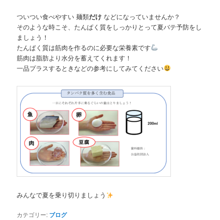
ツ
へ
ついつい食べやすい 麺類
だけ
などになっていませんか？
へ
移
そのような時こそ、たんぱく質をしっかりとって夏バテ予防をし
ましょう！
移
動
たんぱく質は筋肉を作るのに必要な栄養素です
筋肉は脂肪より水分を蓄えてくれます！
動
一品プラスするときなどの参考にしてみてください
みんなで夏を乗り切りましょう
カテゴリー:
ブログ