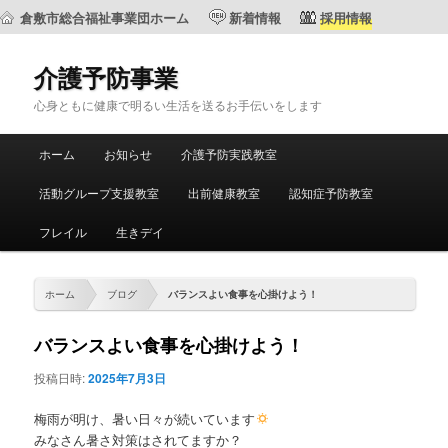
倉敷市総合福祉事業団ホーム
新着情報
採用情報
介護予防事業
心身ともに健康で明るい生活を送るお手伝いをします
メ
ホーム
お知らせ
介護予防実践教室
メ
サ
イ
ン
活動グループ支援教室
出前健康教室
認知症予防教室
イ
ブ
メ
ニ
フレイル
生きデイ
ン
コ
ュ
ー
コ
ン
ホーム
ブログ
バランスよい食事を心掛けよう！
ン
テ
バランスよい食事を心掛けよう！
テ
ン
投稿日時:
2025年7月3日
ン
ツ
梅雨が明け、暑い日々が続いています
みなさん暑さ対策はされてますか？