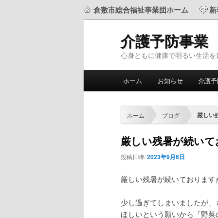
倉敷市総合福祉事業団ホーム
新
介護予防事業
心身ともに健康で明るい生活を
メ
ホーム
お知らせ
介護予
メ
サ
イ
ン
イ
ブ
メ
厳しい
ホーム
ブログ
ニ
ン
コ
ュ
厳しい残暑が続いて
ー
コ
ン
投稿日時:
2023年9月6日
ン
テ
厳しい残暑が続いておりま
テ
ン
少し過ぎてしまいましたが、
ほしいという願いから「野菜