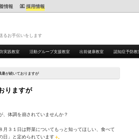
着情報
採用情報
送るお手伝いをします
防実践教室
活動グループ支援教室
出前健康教室
認知症予防教
残暑が続いておりますが
おりますが
すが、体調を崩されていませんか？
８月３１日は野菜についてもっと知ってほしい、食べて
の日」と定められています