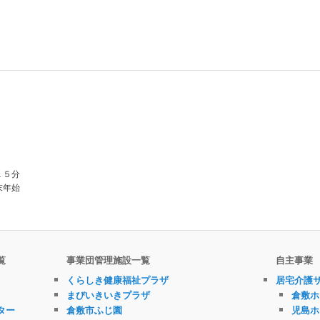
１５分
末年始
覧
事業団管理施設一覧
自主事業
くらしき健康福祉プラザ
居宅介護
まびいきいきプラザ
倉敷ホ
ター
倉敷市ふじ園
児島ホ