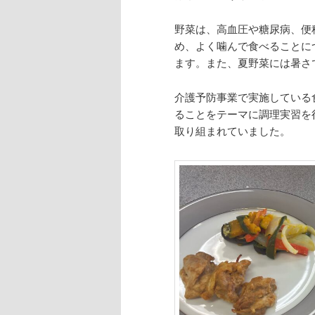
ン
ツ
野菜は、高血圧や糖尿病、便
ツ
へ
め、よく噛んで食べることに
ます。また、夏野菜には暑さ
へ
移
介護予防事業で実施している
ることをテーマに調理実習を
移
動
取り組まれていました。
動