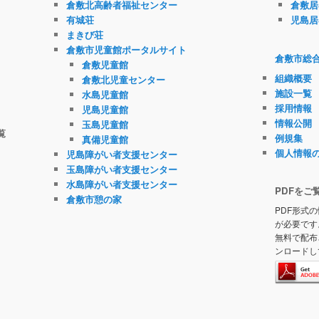
倉敷北高齢者福祉センター
倉敷居
有城荘
児島居
まきび荘
倉敷市児童館ポータルサイト
倉敷市総
倉敷児童館
組織概要
倉敷北児童センター
施設一覧
水島児童館
採用情報
児島児童館
情報公開
玉島児童館
覧
例規集
真備児童館
個人情報
児島障がい者支援センター
玉島障がい者支援センター
水島障がい者支援センター
PDFをご
倉敷市憩の家
PDF形式の
が必要です
無料で配布
ンロードし