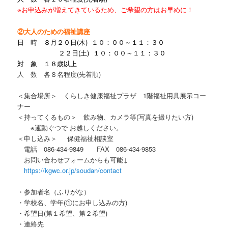
※お申込みが増えてきているため、ご希望の方はお早めに！
②大人のための福祉講座
日 時 ８月２０日(木)
１０：００～１１：３０
２２日(土)
１０：００～１１：３０
対 象 １８歳以上
人 数 各８名程度(先着順)
＜集合場所＞ くらしき健康福祉プラザ 1階福祉用具展示コー
ナー
＜持ってくるもの＞ 飲み物、カメラ等(写真を撮りたい方)
※運動ぐつで お越しください。
＜申し込み＞ 保健福祉相談室
電話 086-434-9849 FAX 086-434-9853
お問い合わせフォームからも可能↓
https://kgwc.or.jp/soudan/contact
・参加者名（ふりがな）
・学校名、学年(①にお申し込みの方)
・希望日(第１希望、第２希望)
・連絡先