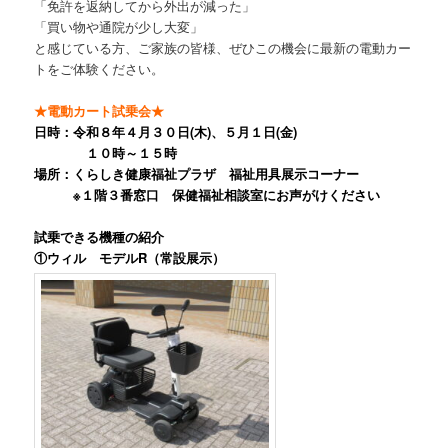
「免許を返納してから外出が減った」
「買い物や通院が少し大変」
と感じている方、ご家族の皆様、ぜひこの機会に最新の電動カー
トをご体験ください。
★電動カート試乗会★
日時：令和８年４月３０日(木)、５月１日(金)
１０時～１５時
場所：くらしき健康福祉プラザ 福祉用具展示コーナー
※１階３番窓口 保健福祉相談室にお声がけください
試乗できる機種の紹介
①ウィル モデルR（常設展示）