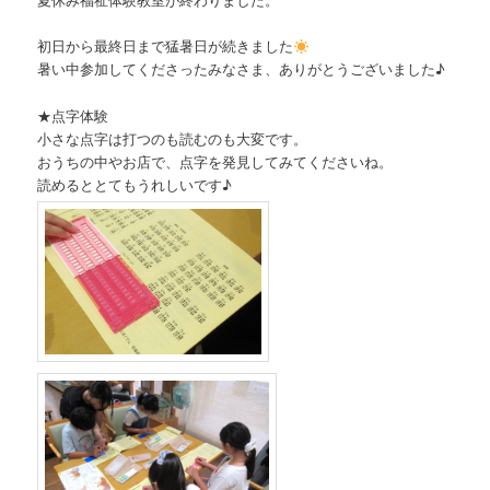
ツ
へ
初日から最終日まで猛暑日が続きました
へ
移
暑い中参加してくださったみなさま、ありがとうございました♪
移
動
★点字体験
小さな点字は打つのも読むのも大変です。
動
おうちの中やお店で、点字を発見してみてくださいね。
読めるととてもうれしいです♪