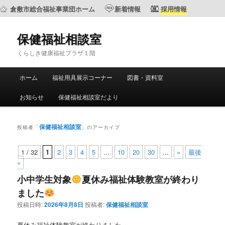
倉敷市総合福祉事業団ホーム
新着情報
採用情報
保健福祉相談室
くらしき健康福祉プラザ１階
メ
ホーム
福祉用具展示コーナー
図書・資料室
メ
サ
イ
ン
お知らせ
保健福祉相談室だより
イ
ブ
メ
ニ
ン
コ
ュ
保健福祉相談室
投稿者「
」のアーカイブ
ー
コ
ン
1 / 32
1
2
3
4
5
...
10
20
30
...
»
最後
»
ン
テ
小中学生対象
夏休み福祉体験教室が終わり
テ
ン
ました
投稿日時:
2026年8月8日
投稿者:
保健福祉相談室
ン
ツ
夏休み福祉体験教室が終わりました。