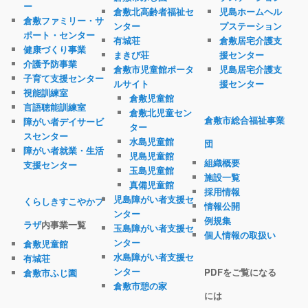
ー
倉敷北高齢者福祉セ
児島ホームヘル
倉敷ファミリー・サ
ンター
プステーション
ポート・センター
有城荘
倉敷居宅介護支
健康づくり事業
まきび荘
援センター
介護予防事業
倉敷市児童館ポータ
児島居宅介護支
子育て支援センター
ルサイト
援センター
視能訓練室
倉敷児童館
言語聴能訓練室
倉敷北児童セン
倉敷市総合福祉事業
障がい者デイサービ
ター
スセンター
水島児童館
団
障がい者就業・生活
児島児童館
組織概要
支援センター
玉島児童館
施設一覧
真備児童館
採用情報
児島障がい者支援セ
くらしきすこやかプ
情報公開
ンター
例規集
ラザ
内事業一覧
玉島障がい者支援セ
個人情報の取扱い
ンター
倉敷児童館
水島障がい者支援セ
有城荘
ンター
PDFをご覧になる
倉敷市ふじ園
倉敷市憩の家
には