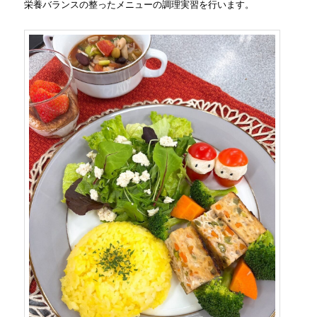
栄養バランスの整ったメニューの調理実習を行います。
ツ
へ
へ
移
移
動
動