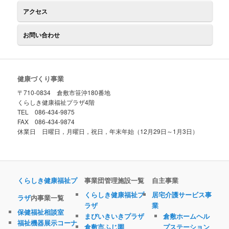
アクセス
お問い合わせ
健康づくり事業
〒710-0834 倉敷市笹沖180番地
くらしき健康福祉プラザ4階
TEL 086-434-9875
FAX 086-434-9874
休業日 日曜日，月曜日，祝日，年末年始（12月29日～1月3日）
くらしき健康福祉プ
事業団管理施設一覧
自主事業
くらしき健康福祉プ
居宅介護サービス事
ラザ
内事業一覧
ラザ
業
保健福祉相談室
まびいきいきプラザ
倉敷ホームヘル
福祉機器展示コーナ
倉敷市ふじ園
プステーション