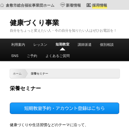
倉敷市総合福祉事業団ホーム
新着情報
採用情報
健康づくり事業
自分をちょっと変えたい人・今の自分を知りたい人はぜひお電話を！
メ
短期教室
利用案内
レッスン
講師派遣
個別相談
メ
サ
イ
ン
SNS
ご予約
よくあるご質問
イ
ブ
メ
ニ
ン
コ
ュ
ホーム
栄養セミナー
ー
コ
ン
栄養セミナー
ン
テ
テ
ン
ン
ツ
健康づくりや生活習慣などのテーマに沿って、