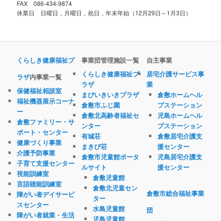
FAX 086-434-9874
休業日 日曜日，月曜日，祝日，年末年始（12月29日～1月3日）
くらしき健康福祉プ
事業団管理施設一覧
自主事業
くらしき健康福祉プ
居宅介護サービス事
ラザ
内事業一覧
ラザ
業
保健福祉相談室
まびいきいきプラザ
倉敷ホームヘル
福祉機器展示コーナ
倉敷市ふじ園
プステーション
ー
倉敷北高齢者福祉セ
児島ホームヘル
倉敷ファミリー・サ
ンター
プステーション
ポート・センター
有城荘
倉敷居宅介護支
健康づくり事業
まきび荘
援センター
介護予防事業
倉敷市児童館ポータ
児島居宅介護支
子育て支援センター
ルサイト
援センター
視能訓練室
倉敷児童館
言語聴能訓練室
倉敷北児童セン
倉敷市総合福祉事業
障がい者デイサービ
ター
スセンター
水島児童館
団
障がい者就業・生活
児島児童館