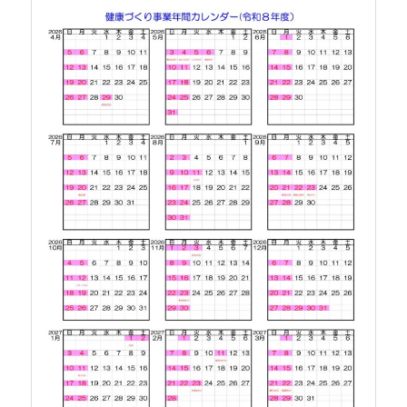
ツ
へ
へ
移
移
動
動