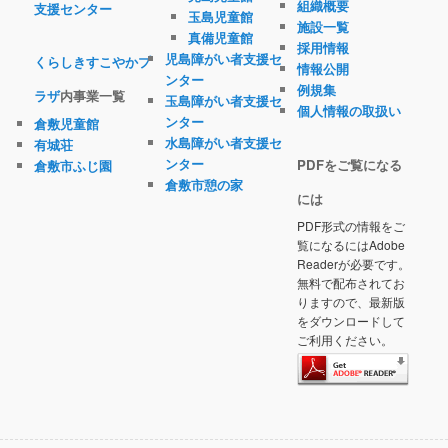
組織概要
支援センター
玉島児童館
施設一覧
真備児童館
採用情報
児島障がい者支援セ
くらしきすこやかプ
情報公開
ンター
例規集
ラザ
内事業一覧
玉島障がい者支援セ
個人情報の取扱い
ンター
倉敷児童館
水島障がい者支援セ
有城荘
ンター
PDFをご覧になる
倉敷市ふじ園
倉敷市憩の家
には
PDF形式の情報をご
覧になるにはAdobe
Readerが必要です。
無料で配布されてお
りますので、最新版
をダウンロードして
ご利用ください。