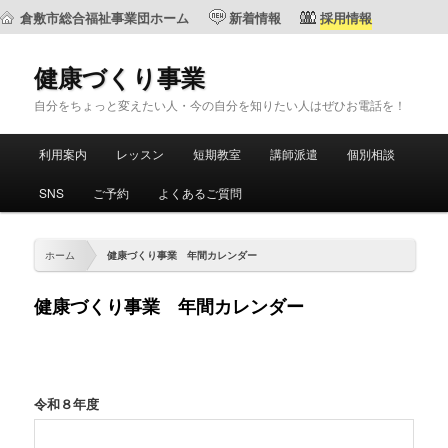
倉敷市総合福祉事業団ホーム
新着情報
採用情報
健康づくり事業
自分をちょっと変えたい人・今の自分を知りたい人はぜひお電話を！
メ
利用案内
レッスン
短期教室
講師派遣
個別相談
メ
サ
イ
ン
SNS
ご予約
よくあるご質問
イ
ブ
メ
ニ
ン
コ
ュ
ホーム
健康づくり事業 年間カレンダー
ー
コ
ン
健康づくり事業 年間カレンダー
ン
テ
テ
ン
令和８年度
ン
ツ