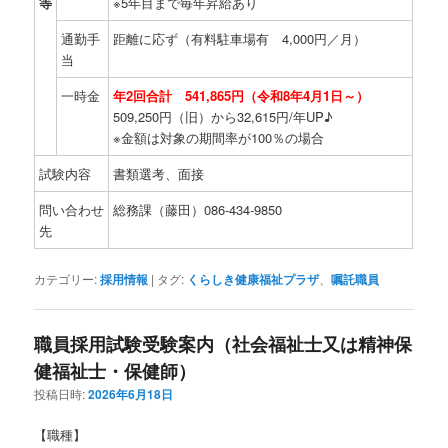
等
※5年目まで毎年昇給あり
通勤手
距離に応ず（有料駐車場有 4,000円／月）
当
一時金
年2回合計 541,865円（令和8年4月1日～）
509,250円（旧）から32,615円/年UP♪
※金額は対象の期間率が100％の場合
試験内容
書類選考、面接
問い合わせ
総務課（藤田）086-434-9850
先
カテゴリー:
採用情報
|
タグ:
くらしき健康福祉プラザ
、
嘱託職員
職員採用試験受験案内（社会福祉士又は精神保
健福祉士・保健師）
投稿日時:
2026年6月18日
【職種】