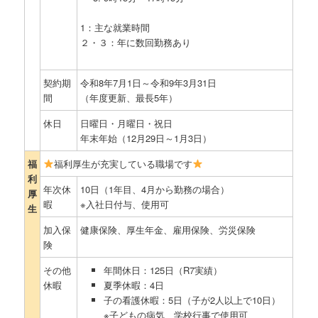
1：主な就業時間
２・３：年に数回勤務あり
契約期
令和8年7月1日～令和9年3月31日
間
（年度更新、最長5年）
休日
日曜日・月曜日・祝日
年末年始（12月29日～1月3日）
福
福利厚生が充実している職場です
利
年次休
10日（1年目、4月から勤務の場合）
厚
暇
※入社日付与、使用可
生
加入保
健康保険、厚生年金、雇用保険、労災保険
険
その他
年間休日：125日（R7実績）
休暇
夏季休暇：4日
子の看護休暇：5日（子が2人以上で10日）
※子どもの病気、学校行事で使用可