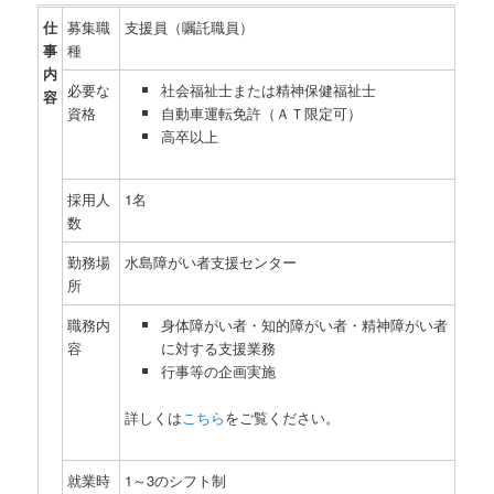
ン
ツ
仕
募集職
支援員（嘱託職員）
ツ
へ
事
種
内
必要な
社会福祉士または精神保健福祉士
へ
移
容
資格
自動車運転免許（ＡＴ限定可）
高卒以上
移
動
動
採用人
1名
数
勤務場
水島障がい者支援センター
所
職務内
身体障がい者・知的障がい者・精神障がい者
容
に対する支援業務
行事等の企画実施
詳しくは
こちら
をご覧ください。
就業時
1～3のシフト制