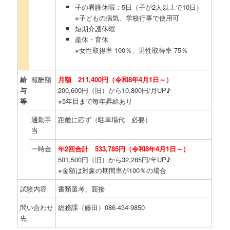
子の看護休暇：5日（子が2人以上で10日）
※子どもの病気、学校行事で使用可
短期介護休暇
産休・育休
※女性取得率 100％、男性取得率 75％
給
報酬額
月額 211,400円（令和8年4月1日～）
与
200,600円（旧）から10,800円/月UP♪
等
※5年目まで毎年昇給あり
通勤手
距離に応ず（駐車場代 必要）
当
一時金
年2回合計 533,785円（令和8年4月1日～）
501,500円（旧）から32,285円/年UP♪
※金額は対象の期間率が100％の場合
試験内容
書類選考、面接
問い合わせ
総務課（藤田）086-434-9850
先