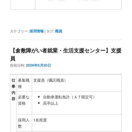
カテゴリー:
採用情報
|
タグ:
職員
【倉敷障がい者就業・生活支援センター】支援
員
投稿日時:
2026年5月30日
仕
募集職
支援員（嘱託職員）
事
種
内
必要な
自動車運転免許（ＡＴ限定可）
容
資格
高卒以上
採用人
1名程度
数