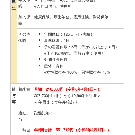
厚
暇
※入社日付与、使用可
生
加入保
健康保険、厚生年金、雇用保険、労災保険
険
その他
年間休日：125日（R7実績）
休暇
夏季休暇：4日
子の看護休暇：5日（子が2人以上で10日）
※子どもの病気、学校行事で使用可
短期介護休暇
産休・育休
※女性取得率 100％、男性取得率 75％
給
報酬額
月額 218,500円（令和8年4月1日～）
与
207,700円（旧）から10,800円/月UP♪
等
※5年目まで毎年昇給あり
通勤手
距離に応ず
当
一時金
年2回合計 551,712円（令和8年4月1日～）