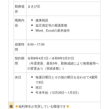
勤務場
まきび荘
所
職務内
健康相談
容
血圧測定等の看護業務
Word、Excelの基本操作
就業時
9:00～17:00
間
契約期
令和8年4月1日～令和9年3月31日
間
（年度更新、最長5年、勤務成績により無期雇用へ
の変更あり（実績多数））
休日
毎週日曜日とその他の曜日を合わせて4週間
で8日
祝日
年末年始（12月29日～1月3日）
福
福利厚生が充実している職場です