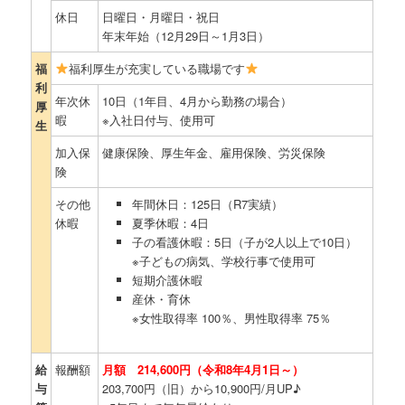
休日
日曜日・月曜日・祝日
年末年始（12月29日～1月3日）
福
福利厚生が充実している職場です
利
年次休
10日（1年目、4月から勤務の場合）
厚
暇
※入社日付与、使用可
生
加入保
健康保険、厚生年金、雇用保険、労災保険
険
その他
年間休日：125日（R7実績）
休暇
夏季休暇：4日
子の看護休暇：5日（子が2人以上で10日）
※子どもの病気、学校行事で使用可
短期介護休暇
産休・育休
※女性取得率 100％、男性取得率 75％
給
報酬額
月額 214,600円（令和8年4月1日～）
与
203,700円（旧）から10,900円/月UP♪