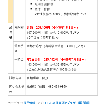
短期介護休暇
産休・育休
※女性取得率 100％、男性取得率 75％
給
報酬額
月額 208,100円（令和8年4月1日～）
与
197,200円（旧）から10,900円/月UP♪
等
※5年目まで毎年昇給あり
通勤手
距離に応ず（有料駐車場有 4,000円／月）
当
一時金
年2回合計 525,452円（令和8年4月1日～）
493,000円（旧）から32,452円/年UP♪
※金額は対象の期間率が100％の場合
試験内容
書類選考、面接
問い合わせ
総務課（藤田）086-434-9850
先
カテゴリー:
採用情報
|
タグ:
くらしき健康福祉プラザ
、
嘱託職員