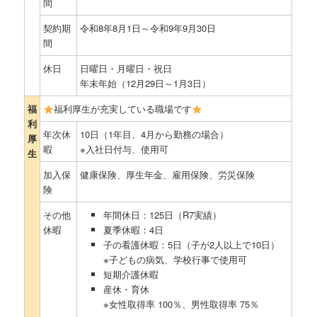
間
契約期
令和8年8月1日～令和9年9月30日
間
休日
日曜日・月曜日・祝日
年末年始（12月29日～1月3日）
福
福利厚生が充実している職場です
利
年次休
10日（1年目、4月から勤務の場合）
厚
暇
※入社日付与、使用可
生
加入保
健康保険、厚生年金、雇用保険、労災保険
険
その他
年間休日：125日（R7実績）
休暇
夏季休暇：4日
子の看護休暇：5日（子が2人以上で10日）
※子どもの病気、学校行事で使用可
短期介護休暇
産休・育休
※女性取得率 100％、男性取得率 75％