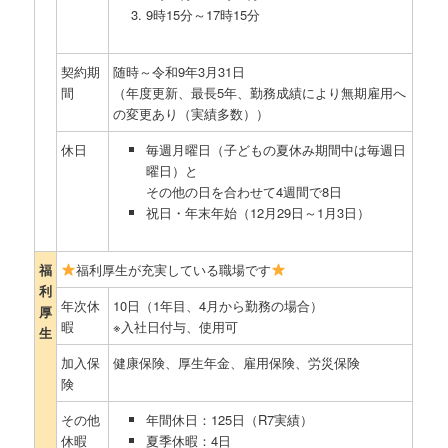
9時15分～17時15分
契約期
随時～令和9年3月31日
間
（年度更新、最長5年、勤務成績により無期雇用へ
の変更あり（実績多数））
休日
毎週月曜日（子どもの夏休み期間中は毎週日
曜日）と
その他の日を合わせて4週間で8日
祝日・年末年始（12月29日～1月3日）
福
福利厚生が充実している職場です
利
年次休
10日（1年目、4月から勤務の場合）
厚
暇
※入社日付与、使用可
生
加入保
健康保険、厚生年金、雇用保険、労災保険
険
その他
年間休日：125日（R7実績）
休暇
夏季休暇：4日