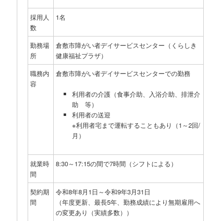
採用人
1名
数
勤務場
倉敷市障がい者デイサービスセンター（くらしき
所
健康福祉プラザ）
職務内
倉敷市障がい者デイサービスセンターでの勤務
容
利用者の介護（食事介助、入浴介助、排泄介
助 等）
利用者の送迎
※利用者宅まで運転することもあり（1～2回/
月）
就業時
8:30～17:15の間で7時間（シフトによる）
間
契約期
令和8年8月1日～令和9年3月31日
間
（年度更新、最長5年、勤務成績により無期雇用へ
の変更あり（実績多数））