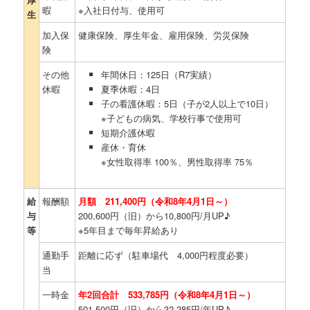
暇
※入社日付与、使用可
生
加入保
健康保険、厚生年金、雇用保険、労災保険
険
その他
年間休日：125日（R7実績）
休暇
夏季休暇：4日
子の看護休暇：5日（子が2人以上で10日）
※子どもの病気、学校行事で使用可
短期介護休暇
産休・育休
※女性取得率 100％、男性取得率 75％
給
報酬額
月額 211,400円（令和8年4月1日～）
与
200,600円（旧）から10,800円/月UP♪
等
※5年目まで毎年昇給あり
通勤手
距離に応ず（駐車場代 4,000円程度必要）
当
一時金
年2回合計 533,785円（令和8年4月1日～）
501,500円（旧）から32,285円/年UP♪