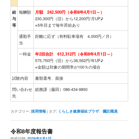
給
報酬額
月額 242,500円（令和8年4月1日～）
与
230,300円（旧）から12,200円/月UP♪
等
※5年目まで毎年昇給あり
通勤手
距離に応ず（有料駐車場有 4,000円／月）
当
一時金
年2回合計 612,312円（令和8年4月1日～）
575,750円（旧）から36,562円/年UP♪
※金額は対象の期間率が100％の場合
試験内容
書類選考、面接
問い合わせ
総務課（藤田）086-434-9850
先
カテゴリー:
採用情報
|
タグ:
くらしき健康福祉プラザ
、
嘱託職員
令和8年度報告書
投稿日時:
2026年4月1日