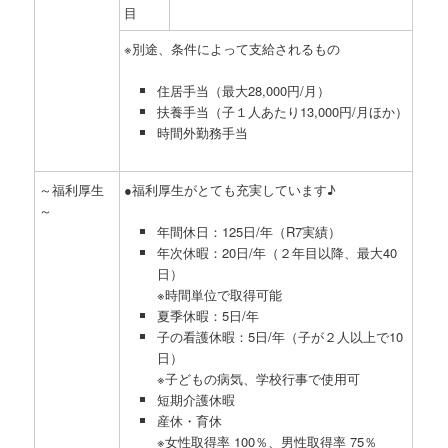
目
※別途、条件によって支給されるもの
住居手当（最大28,000円/月）
扶養手当（子１人あたり13,000円/月ほか）
時間外勤務手当
～福利厚生
●福利厚生がとても充実しています♪
～
年間休日：125日/年（R7実績）
年次休暇：20日/年（２年目以降、最大40
日）
※時間単位で取得可能
夏季休暇：5日/年
子の看護休暇：5日/年（子が２人以上で10
日）
※子どもの病気、学校行事で使用可
短期介護休暇
産休・育休
※女性取得率 100％、男性取得率 75％