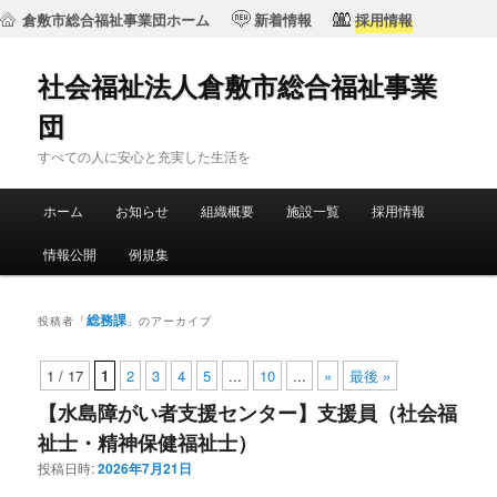
倉敷市総合福祉事業団ホーム
新着情報
採用情報
社会福祉法人倉敷市総合福祉事業
団
すべての人に安心と充実した生活を
メ
ホーム
お知らせ
組織概要
施設一覧
採用情報
メ
サ
イ
ン
情報公開
例規集
イ
ブ
メ
ニ
ン
コ
ュ
総務課
投稿者「
」のアーカイブ
ー
コ
ン
1 / 17
1
2
3
4
5
...
10
...
»
最後 »
ン
テ
【水島障がい者支援センター】支援員（社会福
祉士・精神保健福祉士）
テ
ン
投稿日時:
2026年7月21日