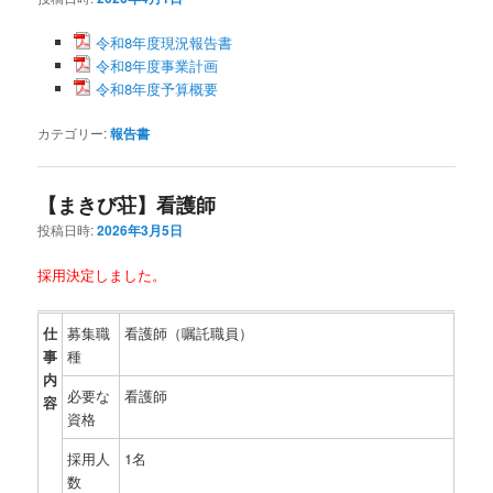
令和8年度現況報告書
令和8年度事業計画
令和8年度予算概要
カテゴリー:
報告書
【まきび荘】看護師
投稿日時:
2026年3月5日
採用決定しました。
仕
募集職
看護師（嘱託職員）
事
種
内
必要な
看護師
容
資格
採用人
1名
数