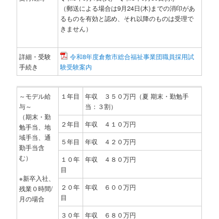
（郵送による場合は9月24日(木)までの消印があ
るものを有効と認め、それ以降のものは受理で
きません）
詳細・受験
令和8年度倉敷市総合福祉事業団職員採用試
手続き
験受験案内
～モデル給
１年目
年収 ３５０万円（夏 期末・勤勉手
与～
当：３割）
（期末・勤
２年目
年収 ４１０万円
勉手当、地
域手当、通
５年目
年収 ４２０万円
勤手当含
む）
１０年
年収 ４８０万円
目
※新卒入社、
２０年
年収 ６００万円
残業０時間/
目
月の場合
３０年
年収 ６８０万円