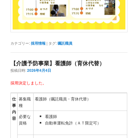
カテゴリー:
採用情報
|
タグ:
嘱託職員
【介護予防事業】看護師（育休代替）
投稿日時:
2026年4月4日
採用決定しました。
仕
募集職
看護師（嘱託職員・育休代替）
事
種
内
必要な
看護師
容
資格
自動車運転免許（ＡＴ限定可）