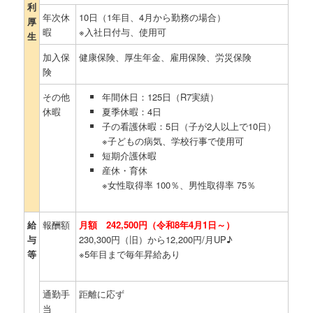
利
年次休
10日（1年目、4月から勤務の場合）
厚
暇
※入社日付与、使用可
生
加入保
健康保険、厚生年金、雇用保険、労災保険
険
その他
年間休日：125日（R7実績）
休暇
夏季休暇：4日
子の看護休暇：5日（子が2人以上で10日）
※子どもの病気、学校行事で使用可
短期介護休暇
産休・育休
※女性取得率 100％、男性取得率 75％
給
報酬額
月額 242,500円（令和8年4月1日～）
与
230,300円（旧）から12,200円/月UP♪
等
※5年目まで毎年昇給あり
通勤手
距離に応ず
当