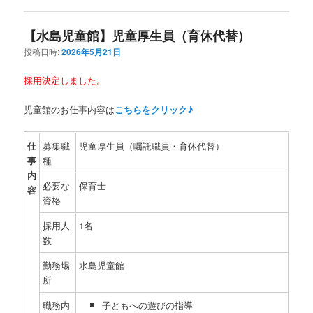
【水島児童館】児童厚生員（育休代替）
投稿日時:
2026年5月21日
採用決定しました。
児童館のお仕事内容は
こちらをクリック♪
仕
募集職
児童厚生員（嘱託職員・育休代替）
事
種
内
必要な
保育士
容
資格
採用人
1名
数
勤務場
水島児童館
所
職務内
子どもへの遊びの指導