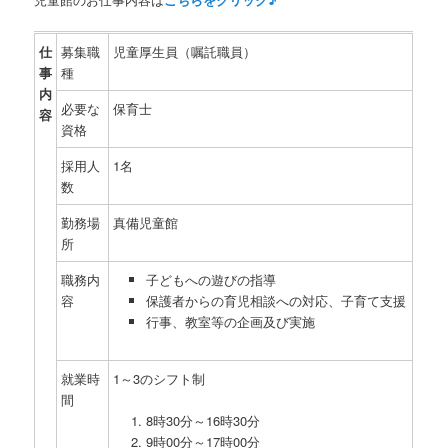
仕
募集職
児童厚生員（嘱託職員）
事
種
内
必要な
保育士
容
資格
採用人
1名
数
勤務場
真備児童館
所
職務内
子どもへの遊びの指導
容
保護者からの育児相談への対応、子育て支援
行事、教室等の企画及び実施
就業時
1～3のシフト制
間
8時30分～16時30分
9時00分～17時00分