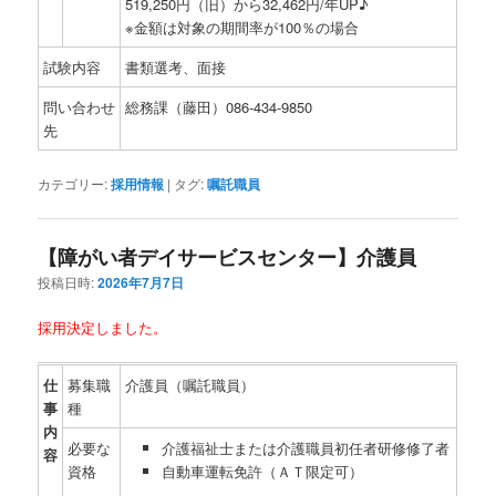
519,250円（旧）から32,462円/年UP♪
※金額は対象の期間率が100％の場合
試験内容
書類選考、面接
問い合わせ
総務課（藤田）086-434-9850
先
カテゴリー:
採用情報
|
タグ:
嘱託職員
【障がい者デイサービスセンター】介護員
投稿日時:
2026年7月7日
採用決定しました。
仕
募集職
介護員（嘱託職員）
事
種
内
必要な
介護福祉士または介護職員初任者研修修了者
容
資格
自動車運転免許（ＡＴ限定可）