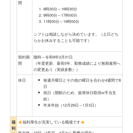
間
8時30分～16時30分
9時00分～17時00分
11時00分～19時00分
シフトは相談しながら決めています。（土日どち
らかお休みすることも可能です）
契約期
随時～令和9年3月31日
間
（年度更新、最長5年、勤務成績により無期雇用へ
の変更あり（実績多数））
休日
毎週月曜日とその他の曜日を合わせ4週間で8
日
祝日（開館のため、振替休日取得or手当支
給）
年末年始（12月29日～1月3日）
福
福利厚生が充実している職場です
利
年次休
10日（1年目、4月から勤務の場合）