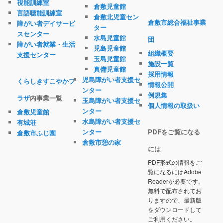
視能訓練室
倉敷児童館
言語聴能訓練室
倉敷北児童セン
倉敷市総合福祉事業
障がい者デイサービ
ター
スセンター
水島児童館
団
障がい者就業・生活
児島児童館
組織概要
支援センター
玉島児童館
施設一覧
真備児童館
採用情報
児島障がい者支援セ
くらしきすこやかプ
情報公開
ンター
例規集
ラザ
内事業一覧
玉島障がい者支援セ
個人情報の取扱い
ンター
倉敷児童館
水島障がい者支援セ
有城荘
ンター
PDFをご覧になる
倉敷市ふじ園
倉敷市憩の家
には
PDF形式の情報をご
覧になるにはAdobe
Readerが必要です。
無料で配布されてお
りますので、最新版
をダウンロードして
ご利用ください。