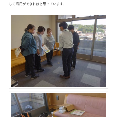
して活用ができれはと思っています。
ツ
へ
へ
移
移
動
動