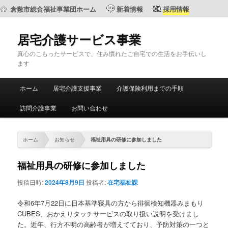
倉敷市総合福祉事業団ホーム
新着情報
採用情報
居宅介護サービス事業
真心のこもったサービスで、住み慣れたご自宅での生活をお手伝いし
ます
メ
ホーム
居宅介護支援事業
介護保険利用までの手順
メ
サ
イ
ン
訪問介護事業
お問い合わせ
イ
ブ
メ
ニ
ン
コ
ュ
ホーム
お知らせ
福祉用具の研修に参加しました
ー
コ
ン
福祉用具の研修に参加しました
ン
テ
投稿日時:
2024年8月9日
投稿者:
在宅福祉課
テ
ン
令和6年7月22日に日本基準寝具の方から徘徊検知機器みまもり
CUBES、おかえりタッチサービスの取り扱い説明を受けまし
ン
ツ
た。近年、行方不明の高齢者が増えてており、予防対策の一つと