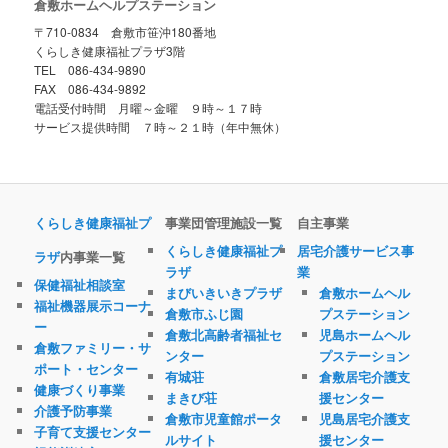
倉敷ホームヘルプステーション
〒710-0834 倉敷市笹沖180番地
くらしき健康福祉プラザ3階
TEL 086-434-9890
FAX 086-434-9892
電話受付時間 月曜～金曜 ９時～１７時
サービス提供時間 ７時～２１時（年中無休）
くらしき健康福祉プ
事業団管理施設一覧
自主事業
くらしき健康福祉プ
居宅介護サービス事
ラザ
内事業一覧
ラザ
業
保健福祉相談室
まびいきいきプラザ
倉敷ホームヘル
福祉機器展示コーナ
倉敷市ふじ園
プステーション
ー
倉敷北高齢者福祉セ
児島ホームヘル
倉敷ファミリー・サ
ンター
プステーション
ポート・センター
有城荘
倉敷居宅介護支
健康づくり事業
まきび荘
援センター
介護予防事業
倉敷市児童館ポータ
児島居宅介護支
子育て支援センター
ルサイト
援センター