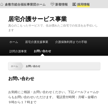
倉敷市総合福祉事業団ホーム
新着情報
採用情報
居宅介護サービス事業
真心のこもったサービスで、住み慣れたご自宅での生活をお手伝いし
ます
メ
ホーム
居宅介護支援事業
介護保険利用までの手順
メ
サ
イ
ン
お問い合わせ
訪問介護事業
イ
ブ
メ
ニ
ン
コ
ュ
ホーム
お問い合わせ
ー
コ
ン
お問い合わせ
ン
テ
お気軽にご相談・お問い合わせください。下記メールフォームか
テ
ン
らもお問い合わせいただけます。 電話受付時間：月曜～金曜の
９時から１７時まで
ン
ツ