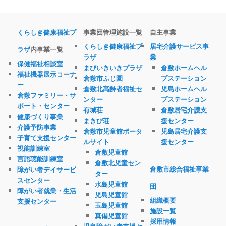
くらしき健康福祉プ
事業団管理施設一覧
自主事業
くらしき健康福祉プ
居宅介護サービス事
ラザ
内事業一覧
ラザ
業
保健福祉相談室
まびいきいきプラザ
倉敷ホームヘル
福祉機器展示コーナ
倉敷市ふじ園
プステーション
ー
倉敷北高齢者福祉セ
児島ホームヘル
倉敷ファミリー・サ
ンター
プステーション
ポート・センター
有城荘
倉敷居宅介護支
健康づくり事業
まきび荘
援センター
介護予防事業
倉敷市児童館ポータ
児島居宅介護支
子育て支援センター
ルサイト
援センター
視能訓練室
倉敷児童館
言語聴能訓練室
倉敷北児童セン
倉敷市総合福祉事業
障がい者デイサービ
ター
スセンター
水島児童館
団
障がい者就業・生活
児島児童館
組織概要
支援センター
玉島児童館
施設一覧
真備児童館
採用情報