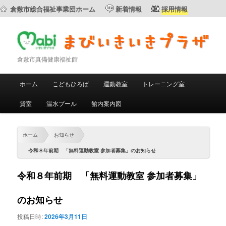
倉敷市総合福祉事業団ホーム
新着情報
採用情報
倉敷市真備健康福祉館
メ
ホーム
こどもひろば
運動教室
トレーニング室
メ
サ
イ
ン
貸室
温水プール
館内案内図
イ
ブ
メ
ニ
ン
コ
ュ
ホーム
お知らせ
ー
コ
ン
令和８年前期 「無料運動教室 参加者募集」のお知らせ
ン
テ
令和８年前期 「無料運動教室 参加者募集」
テ
ン
のお知らせ
ン
ツ
投稿日時:
2026年3月11日