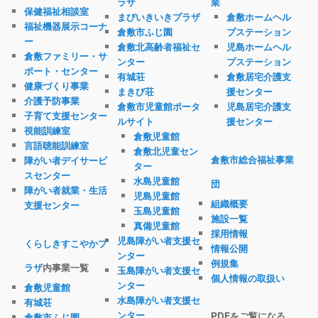
ラザ
業
保健福祉相談室
まびいきいきプラザ
倉敷ホームヘル
福祉機器展示コーナ
倉敷市ふじ園
プステーション
ー
倉敷北高齢者福祉セ
児島ホームヘル
倉敷ファミリー・サ
ンター
プステーション
ポート・センター
有城荘
倉敷居宅介護支
健康づくり事業
まきび荘
援センター
介護予防事業
倉敷市児童館ポータ
児島居宅介護支
子育て支援センター
ルサイト
援センター
視能訓練室
倉敷児童館
言語聴能訓練室
倉敷北児童セン
倉敷市総合福祉事業
障がい者デイサービ
ター
スセンター
水島児童館
団
障がい者就業・生活
児島児童館
組織概要
支援センター
玉島児童館
施設一覧
真備児童館
採用情報
児島障がい者支援セ
くらしきすこやかプ
情報公開
ンター
例規集
ラザ
内事業一覧
玉島障がい者支援セ
個人情報の取扱い
ンター
倉敷児童館
水島障がい者支援セ
有城荘
ンター
PDFをご覧になる
倉敷市ふじ園