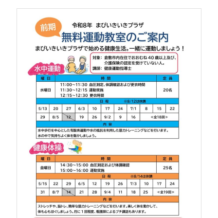
ツ
へ
へ
移
移
動
動