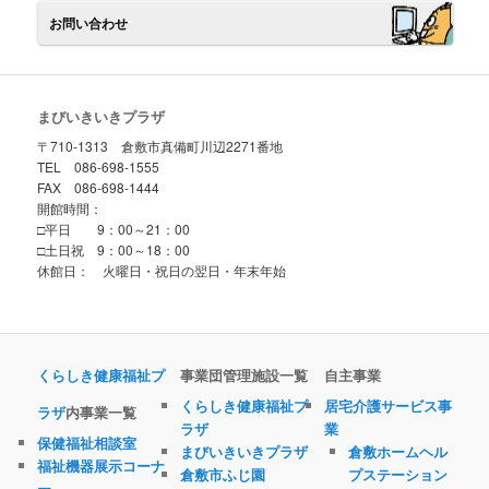
お問い合わせ
まびいきいきプラザ
〒710-1313 倉敷市真備町川辺2271番地
TEL 086-698-1555
FAX 086-698-1444
開館時間：
□平日 9：00～21：00
□土日祝 9：00～18：00
休館日： 火曜日・祝日の翌日・年末年始
くらしき健康福祉プ
事業団管理施設一覧
自主事業
くらしき健康福祉プ
居宅介護サービス事
ラザ
内事業一覧
ラザ
業
保健福祉相談室
まびいきいきプラザ
倉敷ホームヘル
福祉機器展示コーナ
倉敷市ふじ園
プステーション
ー