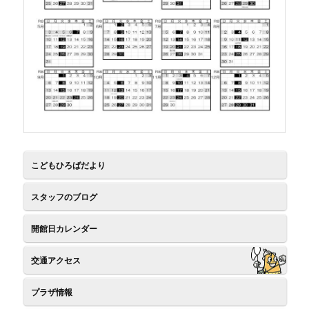
ツ
へ
へ
移
移
動
動
こどもひろばだより
スタッフのブログ
開館日カレンダー
交通アクセス
プラザ情報