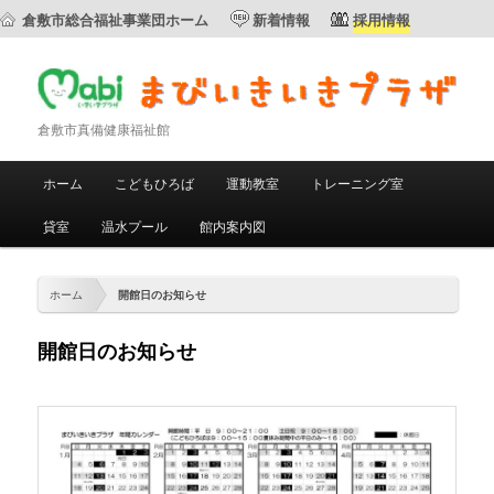
倉敷市総合福祉事業団ホーム
新着情報
採用情報
倉敷市真備健康福祉館
メ
ホーム
こどもひろば
運動教室
トレーニング室
メ
サ
イ
ン
貸室
温水プール
館内案内図
イ
ブ
メ
ニ
ン
コ
ュ
ホーム
開館日のお知らせ
ー
コ
ン
開館日のお知らせ
ン
テ
テ
ン
ン
ツ