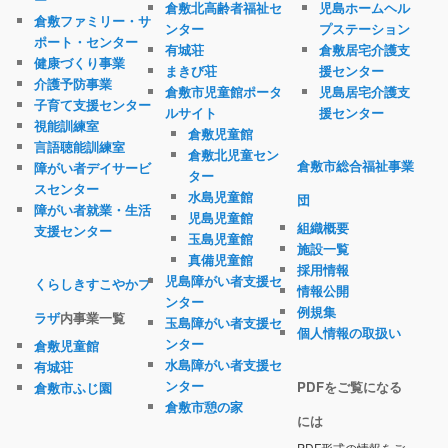
倉敷北高齢者福祉セ
児島ホームヘル
倉敷ファミリー・サ
ンター
プステーション
ポート・センター
有城荘
倉敷居宅介護支
健康づくり事業
まきび荘
援センター
介護予防事業
倉敷市児童館ポータ
児島居宅介護支
子育て支援センター
ルサイト
援センター
視能訓練室
倉敷児童館
言語聴能訓練室
倉敷北児童セン
倉敷市総合福祉事業
障がい者デイサービ
ター
スセンター
水島児童館
団
障がい者就業・生活
児島児童館
組織概要
支援センター
玉島児童館
施設一覧
真備児童館
採用情報
児島障がい者支援セ
くらしきすこやかプ
情報公開
ンター
例規集
ラザ
内事業一覧
玉島障がい者支援セ
個人情報の取扱い
ンター
倉敷児童館
水島障がい者支援セ
有城荘
ンター
PDFをご覧になる
倉敷市ふじ園
倉敷市憩の家
には
PDF形式の情報をご