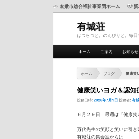
倉敷市総合福祉事業団ホーム
新
有城荘
はつらつと。のんびりと。毎日
メ
ホーム
ご案内
お知らせ
メ
サ
イ
ン
イ
ブ
メ
健康笑
ホーム
ブログ
ニ
ン
コ
ュ
健康笑いヨガ＆認知
ー
コ
ン
投稿日時:
2026年7月1日
投稿者:
有
ン
テ
６月２９日 最週は「健康笑
テ
ン
万代先生の笑顔と笑いに引き
有城荘の集会室からは