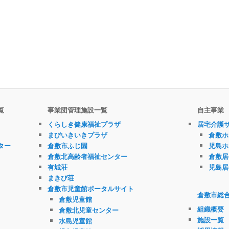
覧
事業団管理施設一覧
自主事業
くらしき健康福祉プラザ
居宅介護
まびいきいきプラザ
倉敷ホ
ター
倉敷市ふじ園
児島ホ
倉敷北高齢者福祉センター
倉敷居
有城荘
児島居
まきび荘
倉敷市児童館ポータルサイト
倉敷市総
倉敷児童館
組織概要
倉敷北児童センター
施設一覧
水島児童館