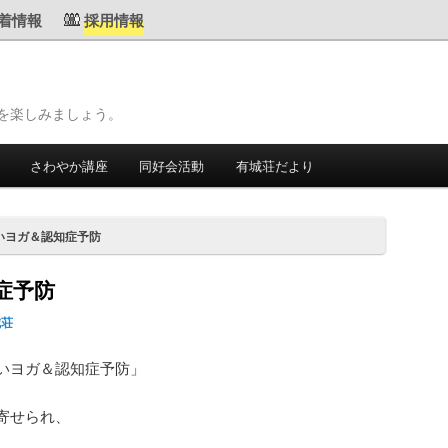
着情報
採用情報
を楽しみましょう。
さわやか講座
同好会活動
有城荘だより
いヨガ＆認知症予防
症予防
城荘
いヨガ＆認知症予防」
寄せられ、