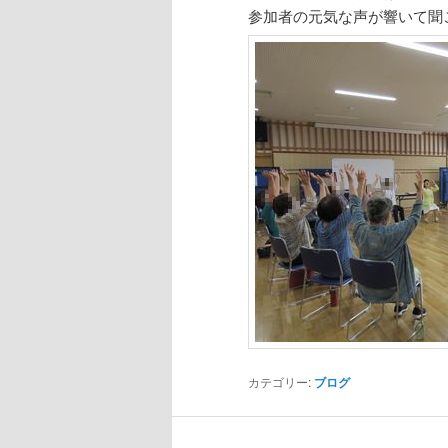
ン
ツ
参加者の元気な声が響いて聞
ツ
へ
へ
移
移
動
動
カテゴリー:
ブログ