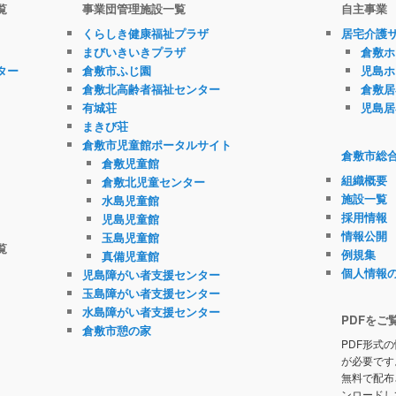
覧
事業団管理施設一覧
自主事業
くらしき健康福祉プラザ
居宅介護
まびいきいきプラザ
倉敷ホ
ター
倉敷市ふじ園
児島ホ
倉敷北高齢者福祉センター
倉敷居
有城荘
児島居
まきび荘
倉敷市児童館ポータルサイト
倉敷市総
倉敷児童館
組織概要
倉敷北児童センター
施設一覧
水島児童館
採用情報
児島児童館
情報公開
玉島児童館
覧
例規集
真備児童館
個人情報
児島障がい者支援センター
玉島障がい者支援センター
水島障がい者支援センター
PDFをご
倉敷市憩の家
PDF形式の
が必要です
無料で配布
ンロードし