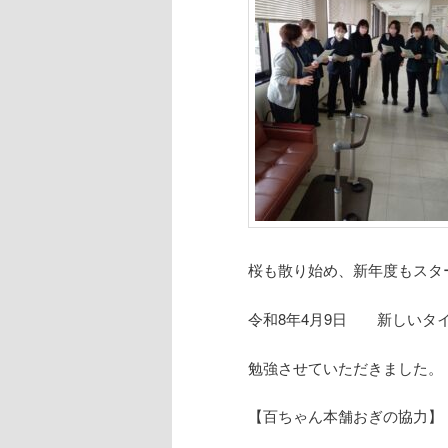
ン
ツ
ツ
へ
へ
移
移
動
動
桜も散り始め、新年度もスタ
令和8年4月9日 新しいタ
勉強させていただきました。
【百ちゃん本舗おぎの協力】