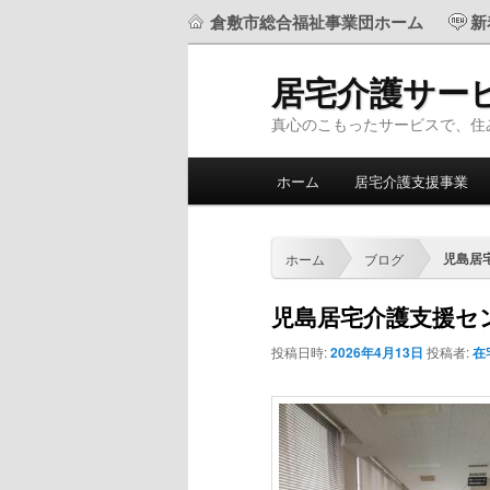
倉敷市総合福祉事業団ホーム
新
居宅介護サー
真心のこもったサービスで、住
メ
ホーム
居宅介護支援事業
メ
サ
イ
ン
イ
ブ
メ
児島居
ホーム
ブログ
ニ
ン
コ
ュ
児島居宅介護支援セ
ー
コ
ン
投稿日時:
2026年4月13日
投稿者:
在
ン
テ
テ
ン