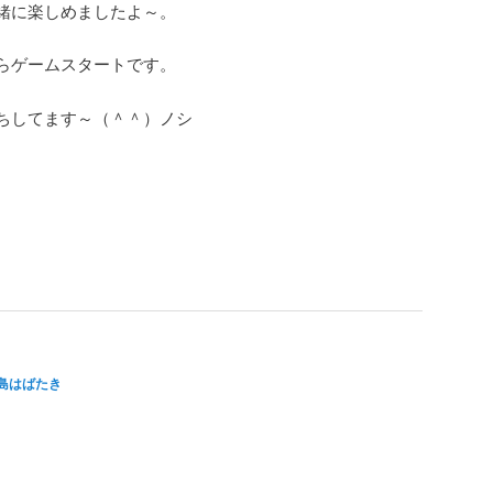
緒に楽しめましたよ～。
0からゲームスタートです。
ちしてます～（＾＾）ノシ
島はばたき