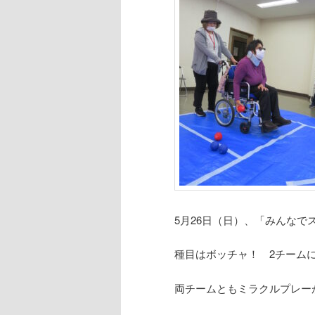
シ
ン
ツ
ョ
ン
ツ
へ
へ
移
移
動
動
5月26日（日）、「みんなで
種目はボッチャ！ 2チーム
両チームともミラクルプレー