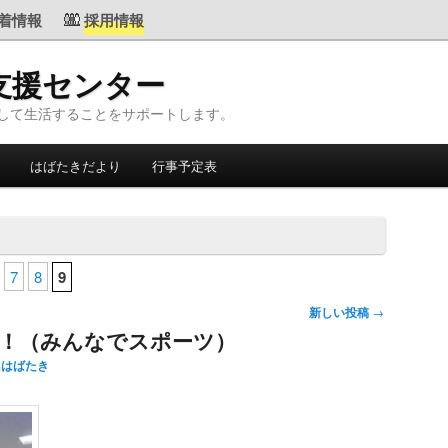
着情報
採用情報
支援センター
して生活することをサポートします。
はばたきだより
行事予定表
7
8
9
新しい投稿
→
！（みんなでスポーツ）
島はばたき