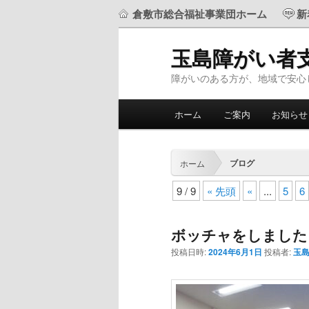
倉敷市総合福祉事業団ホーム
新
玉島障がい者
障がいのある方が、地域で安心
メ
ホーム
ご案内
お知らせ
メ
サ
イ
ン
イ
ブ
メ
ブログ
ホーム
ニ
ン
コ
ュ
9 / 9
« 先頭
«
...
5
6
ー
投
コ
ン
稿
ボッチャをしました
ナ
ン
テ
投稿日時:
2024年6月1日
投稿者:
玉
ビ
ゲ
テ
ン
ー