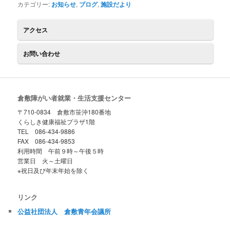
ン
ツ
カテゴリー:
お知らせ
,
ブログ
,
施設だより
ツ
へ
アクセス
へ
移
お問い合わせ
移
動
動
倉敷障がい者就業・生活支援センター
〒710-0834 倉敷市笹沖180番地
くらしき健康福祉プラザ1階
TEL 086-434-9886
FAX 086-434-9853
利用時間 午前９時～午後５時
営業日 火～土曜日
※祝日及び年末年始を除く
リンク
公益社団法人 倉敷青年会議所