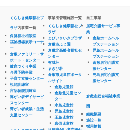
くらしき健康福祉プ
事業団管理施設一覧
自主事業
くらしき健康福祉プ
居宅介護サービス事
ラザ
内事業一覧
ラザ
業
保健福祉相談室
まびいきいきプラザ
倉敷ホームヘル
福祉機器展示コーナ
倉敷市ふじ園
プステーション
ー
倉敷北高齢者福祉セ
児島ホームヘル
倉敷ファミリー・サ
ンター
プステーション
ポート・センター
有城荘
倉敷居宅介護支
健康づくり事業
まきび荘
援センター
介護予防事業
倉敷市児童館ポータ
児島居宅介護支
子育て支援センター
ルサイト
援センター
視能訓練室
倉敷児童館
言語聴能訓練室
倉敷北児童セン
倉敷市総合福祉事業
障がい者デイサービ
ター
スセンター
水島児童館
団
障がい者就業・生活
児島児童館
組織概要
支援センター
玉島児童館
施設一覧
真備児童館
採用情報
児島障がい者支援セ