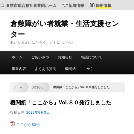
倉敷市総合福祉事業団ホーム
新着情報
採用情報
倉敷障がい者就業・生活支援セン
ター
あたりまえにはたらく，ともにはたらく。
メ
ホーム
ごあいさつ
お知らせ
相談について
メ
サ
イ
ン
事業内容
よくある質問
機関紙「ここから」
イ
ブ
メ
ニ
ン
コ
ュ
ホーム
お知らせ
機関紙「ここから」Vol.８０発行しました
ー
コ
ン
機関紙「ここから」Vol.８０発行しました
ン
テ
投稿日時:
2023年6月3日
テ
ン
ここから80号