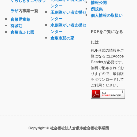
くらしきすこやかプ
情報公開
ンター
例規集
ラザ
内事業一覧
玉島障がい者支援セ
個人情報の取扱い
ンター
倉敷児童館
水島障がい者支援セ
有城荘
ンター
PDFをご覧になる
倉敷市ふじ園
倉敷市憩の家
には
PDF形式の情報をご
覧になるにはAdobe
Readerが必要です。
無料で配布されてお
りますので、最新版
をダウンロードして
ご利用ください。
Copyright © 社会福祉法人倉敷市総合福祉事業団