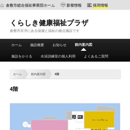
倉敷市総合福祉事業団ホーム
新着情報
採用情報
くらしき健康福祉プラザ
倉敷市笹沖にある保健と福祉の拠点施設です
メ
館内案内図
ホーム
施設概要
お知らせ
メ
サ
イ
ン
施設をかりる
水浴訓練室の個人利用
よくあるご質問
イ
ブ
メ
ニ
ン
コ
ュ
ホーム
館内案内図
4階
ー
コ
ン
4階
ン
テ
テ
ン
ン
ツ