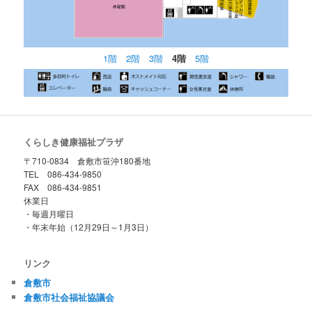
ツ
へ
へ
移
1階
2階
3階
4階
5階
移
動
動
くらしき健康福祉プラザ
〒710-0834 倉敷市笹沖180番地
TEL 086-434-9850
FAX 086-434-9851
休業日
・毎週月曜日
・年末年始（12月29日～1月3日）
リンク
倉敷市
倉敷市社会福祉協議会