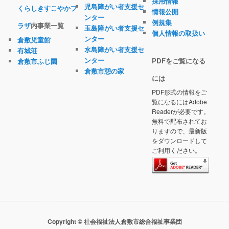
採用情報
児島障がい者支援セ
くらしきすこやかプ
情報公開
ンター
例規集
ラザ
内事業一覧
玉島障がい者支援セ
個人情報の取扱い
ンター
倉敷児童館
水島障がい者支援セ
有城荘
ンター
PDFをご覧になる
倉敷市ふじ園
倉敷市憩の家
には
PDF形式の情報をご
覧になるにはAdobe
Readerが必要です。
無料で配布されてお
りますので、最新版
をダウンロードして
ご利用ください。
Copyright © 社会福祉法人倉敷市総合福祉事業団