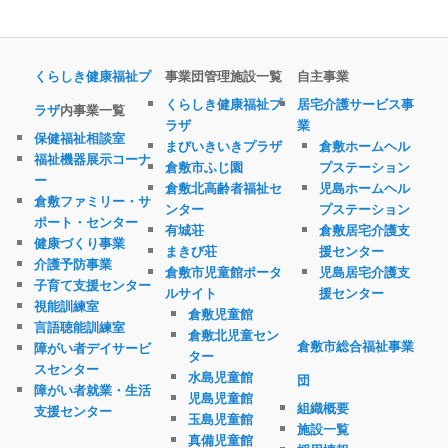
くらしき健康福祉プ
事業団管理施設一覧
自主事業
くらしき健康福祉プ
居宅介護サービス事
ラザ
内事業一覧
ラザ
業
保健福祉相談室
まびいきいきプラザ
倉敷ホームヘル
福祉機器展示コーナ
倉敷市ふじ園
プステーション
ー
倉敷北高齢者福祉セ
児島ホームヘル
倉敷ファミリー・サ
ンター
プステーション
ポート・センター
有城荘
倉敷居宅介護支
健康づくり事業
まきび荘
援センター
介護予防事業
倉敷市児童館ポータ
児島居宅介護支
子育て支援センター
ルサイト
援センター
視能訓練室
倉敷児童館
言語聴能訓練室
倉敷北児童セン
倉敷市総合福祉事業
障がい者デイサービ
ター
スセンター
水島児童館
団
障がい者就業・生活
児島児童館
組織概要
支援センター
玉島児童館
施設一覧
真備児童館