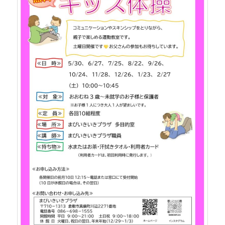
ツ
へ
へ
移
移
動
動