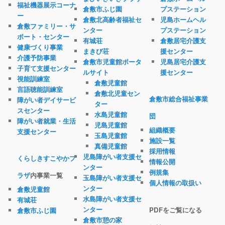
福祉機器展示コーナ
倉敷市ふじ園
プステーション
ー
倉敷北高齢者福祉セ
児島ホームヘル
倉敷ファミリー・サ
ンター
プステーション
ポート・センター
有城荘
倉敷居宅介護支
健康づくり事業
まきび荘
援センター
介護予防事業
倉敷市児童館ポータ
児島居宅介護支
子育て支援センター
ルサイト
援センター
視能訓練室
倉敷児童館
言語聴能訓練室
倉敷北児童セン
倉敷市総合福祉事業
障がい者デイサービ
ター
スセンター
水島児童館
団
障がい者就業・生活
児島児童館
組織概要
支援センター
玉島児童館
施設一覧
真備児童館
採用情報
児島障がい者支援セ
くらしきすこやかプ
情報公開
ンター
例規集
ラザ
内事業一覧
玉島障がい者支援セ
個人情報の取扱い
ンター
倉敷児童館
水島障がい者支援セ
有城荘
ンター
PDFをご覧になる
倉敷市ふじ園
倉敷市憩の家