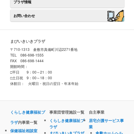
プラザ情報
お問い合わせ
まびいきいきプラザ
〒710-1313 倉敷市真備町川辺2271番地
TEL 086-698-1555
FAX 086-698-1444
開館時間：
□平日 9：00～21：00
□土日祝 9：00～18：00
休館日： 火曜日・祝日の翌日・年末年始
くらしき健康福祉プ
事業団管理施設一覧
自主事業
くらしき健康福祉プ
居宅介護サービス事
ラザ
内事業一覧
ラザ
業
保健福祉相談室
まびいきいきプラザ
倉敷ホームヘル