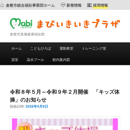
倉敷市総合福祉事業団ホーム
新着情報
採用情報
倉敷市真備健康福祉館
メ
ホーム
こどもひろば
運動教室
トレーニング室
メ
サ
イ
ン
貸室
温水プール
館内案内図
イ
ブ
メ
ニ
ン
コ
ュ
ー
コ
ン
令和８年５月～令和９年２月開催 「キッズ体
ン
テ
操」のお知らせ
投稿日時:
2026年4月9日
テ
ン
ン
ツ