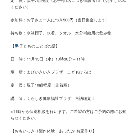
定 員：親子7組程度（お子様1名につき保護者1名でお申し込み
ください）
参加料：お子さま一人につき500円（当日集金します）
持ち物：水泳帽子、水着、タオル、水分補給用の飲み物
【
子どものことばの話】
日 時：11月13日（水）10時30分～11時
場 所：まびいきいきプラザ こどもひろば
定 員：親子10組程度（先着順）
講 師：くらしき健康福祉プラザ 言語聴覚士
※11時から個別相談を行います。ご希望の方はご予約の際にお知
らせください。
【おもいっきり製作体験 あったか お家作り】