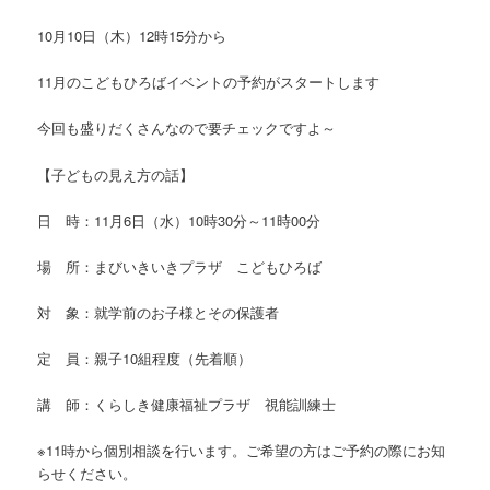
ツ
へ
10月10日（木）12時15分から
へ
移
11月のこどもひろばイベントの予約がスタートします
移
動
今回も盛りだくさんなので要チェックですよ～
動
【子どもの見え方の話】
日 時：11月6日（水）10時30分～11時00分
場 所：まびいきいきプラザ こどもひろば
対 象：就学前のお子様とその保護者
定 員：親子10組程度（先着順）
講 師：くらしき健康福祉プラザ 視能訓練士
※11時から個別相談を行います。ご希望の方はご予約の際にお知
らせください。