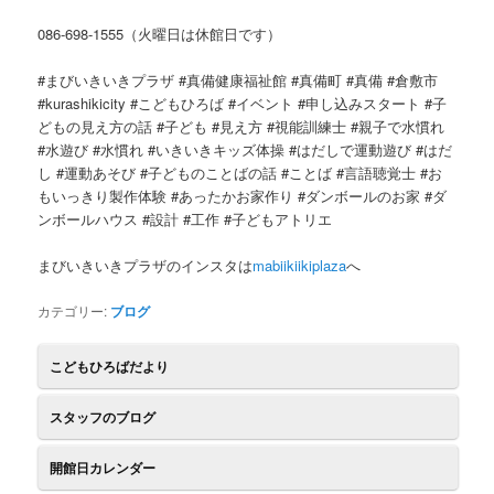
086-698-1555（火曜日は休館日です）
#まびいきいきプラザ #真備健康福祉館 #真備町 #真備 #倉敷市
#kurashikicity #こどもひろば #イベント #申し込みスタート #子
どもの見え方の話 #子ども #見え方 #視能訓練士 #親子で水慣れ
#水遊び #水慣れ #いきいきキッズ体操 #はだしで運動遊び #はだ
し #運動あそび #子どものことばの話 #ことば #言語聴覚士 #お
もいっきり製作体験 #あったかお家作り #ダンボールのお家 #ダ
ンボールハウス #設計 #工作 #子どもアトリエ
まびいきいきプラザのインスタは
mabiikiikiplaza
へ
カテゴリー:
ブログ
こどもひろばだより
スタッフのブログ
開館日カレンダー