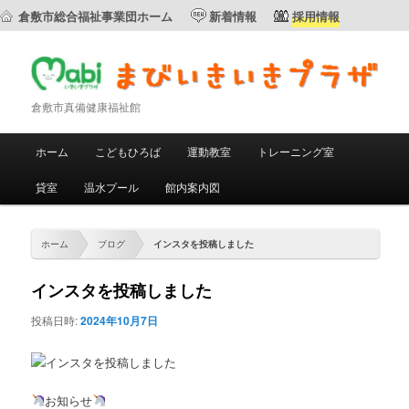
倉敷市総合福祉事業団ホーム
新着情報
採用情報
倉敷市真備健康福祉館
メ
ホーム
こどもひろば
運動教室
トレーニング室
メ
サ
イ
ン
貸室
温水プール
館内案内図
イ
ブ
メ
ニ
ン
コ
ュ
ホーム
ブログ
インスタを投稿しました
ー
コ
ン
インスタを投稿しました
ン
テ
投稿日時:
2024年10月7日
テ
ン
ン
ツ
お知らせ