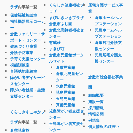
くらしき健康福祉プ
居宅介護サービス事
ラザ
内事業一覧
ラザ
業
保健福祉相談室
まびいきいきプラザ
倉敷ホームヘル
福祉機器展示コーナ
倉敷市ふじ園
プステーション
ー
倉敷北高齢者福祉セ
児島ホームヘル
倉敷ファミリー・サ
ンター
プステーション
ポート・センター
有城荘
倉敷居宅介護支
健康づくり事業
まきび荘
援センター
介護予防事業
倉敷市児童館ポータ
児島居宅介護支
子育て支援センター
ルサイト
援センター
視能訓練室
倉敷児童館
言語聴能訓練室
倉敷北児童セン
倉敷市総合福祉事業
障がい者デイサービ
ター
スセンター
水島児童館
団
障がい者就業・生活
児島児童館
組織概要
支援センター
玉島児童館
施設一覧
真備児童館
採用情報
児島障がい者支援セ
くらしきすこやかプ
情報公開
ンター
例規集
ラザ
内事業一覧
玉島障がい者支援セ
個人情報の取扱い
ンター
倉敷児童館