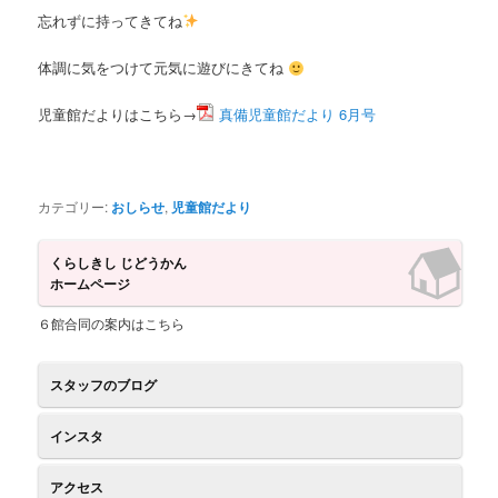
ツ
へ
忘れずに持ってきてね
へ
移
体調に気をつけて元気に遊びにきてね
移
動
児童館だよりはこちら→
真備児童館だより 6月号
動
カテゴリー:
おしらせ
,
児童館だより
くらしきし じどうかん
ホームページ
６館合同の案内はこちら
スタッフのブログ
インスタ
アクセス