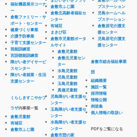
福祉機器展示コーナ
倉敷市ふじ園
プステーション
ー
倉敷北高齢者福祉セ
児島ホームヘル
倉敷ファミリー・サ
ンター
プステーション
ポート・センター
有城荘
倉敷居宅介護支
健康づくり事業
まきび荘
援センター
介護予防事業
倉敷市児童館ポータ
児島居宅介護支
子育て支援センター
ルサイト
援センター
視能訓練室
倉敷児童館
言語聴能訓練室
倉敷北児童セン
倉敷市総合福祉事業
障がい者デイサービ
ター
スセンター
水島児童館
団
障がい者就業・生活
児島児童館
組織概要
支援センター
玉島児童館
施設一覧
真備児童館
採用情報
児島障がい者支援セ
くらしきすこやかプ
情報公開
ンター
例規集
ラザ
内事業一覧
玉島障がい者支援セ
個人情報の取扱い
ンター
倉敷児童館
水島障がい者支援セ
有城荘
ンター
PDFをご覧になる
倉敷市ふじ園
倉敷市憩の家