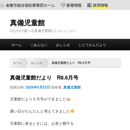
倉敷市総合福祉事業団ホーム
新着情報
採用情報
真備児童館
のびのび遊べる真備児童館にいらっしゃい
メ
ホーム
ごあんない
おしらせ
じどうかんだより
メ
サ
イ
ン
イ
ブ
メ
ホーム
おしらせ
真備児童館だより R8.6月号
ニ
ン
コ
ュ
真備児童館だより R8.6月号
ー
コ
ン
投稿日時:
2026年5月22日
投稿者:
真備児童館
ン
テ
児童館だより６月号ができました
テ
ン
暑い日がだんだんと増えてきました
ン
ツ
児童館に来るときには、お茶と帽子を