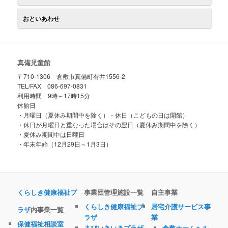
おといあわせ
真備児童館
〒710-1306 倉敷市真備町有井1556-2
TEL/FAX 086-697-0831
利用時間 9時～17時15分
休館日
・月曜日（夏休み期間中を除く）・休日（こどもの日は開館）
・休日が月曜日と重なった場合はその翌日（夏休み期間中を除く）
・夏休み期間中は日曜日
・年末年始（12月29日～1月3日）
くらしき健康福祉プ
事業団管理施設一覧
自主事業
くらしき健康福祉プ
居宅介護サービス事
ラザ
内事業一覧
ラザ
業
保健福祉相談室
まびいきいきプラザ
倉敷ホームヘル