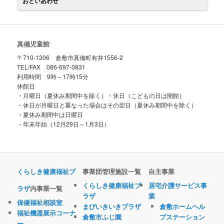
おといあわせ
真備児童館
〒710-1306 倉敷市真備町有井1556-2
TEL/FAX 086-697-0831
利用時間 9時～17時15分
休館日
・月曜日（夏休み期間中を除く）・休日（こどもの日は開館）
・休日が月曜日と重なった場合はその翌日（夏休み期間中を除く）
・夏休み期間中は日曜日
・年末年始（12月29日～1月3日）
くらしき健康福祉プ
事業団管理施設一覧
自主事業
くらしき健康福祉プ
居宅介護サービス事
ラザ
内事業一覧
ラザ
業
保健福祉相談室
まびいきいきプラザ
倉敷ホームヘル
福祉機器展示コーナ
倉敷市ふじ園
プステーション
ー