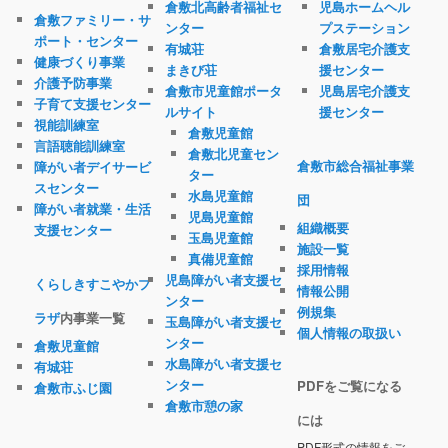
倉敷北高齢者福祉セ
児島ホームヘル
倉敷ファミリー・サ
ンター
プステーション
ポート・センター
有城荘
倉敷居宅介護支
健康づくり事業
まきび荘
援センター
介護予防事業
倉敷市児童館ポータ
児島居宅介護支
子育て支援センター
ルサイト
援センター
視能訓練室
倉敷児童館
言語聴能訓練室
倉敷北児童セン
倉敷市総合福祉事業
障がい者デイサービ
ター
スセンター
水島児童館
団
障がい者就業・生活
児島児童館
組織概要
支援センター
玉島児童館
施設一覧
真備児童館
採用情報
児島障がい者支援セ
くらしきすこやかプ
情報公開
ンター
例規集
ラザ
内事業一覧
玉島障がい者支援セ
個人情報の取扱い
ンター
倉敷児童館
水島障がい者支援セ
有城荘
ンター
PDFをご覧になる
倉敷市ふじ園
倉敷市憩の家
には
PDF形式の情報をご