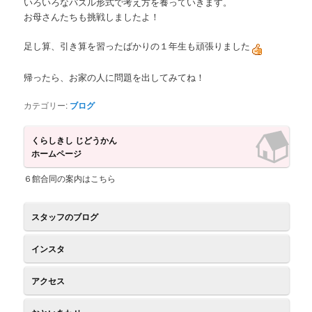
いろいろなパズル形式で考え方を養っていきます。
ツ
へ
お母さんたちも挑戦しましたよ！
へ
移
足し算、引き算を習ったばかりの１年生も頑張りました
移
動
帰ったら、お家の人に問題を出してみてね！
動
カテゴリー:
ブログ
くらしきし じどうかん
ホームページ
６館合同の案内はこちら
スタッフのブログ
インスタ
アクセス