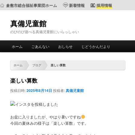
倉敷市総合福祉事業団ホーム
新着情報
採用情報
真備児童館
のびのび遊べる真備児童館にいらっしゃい
メ
ホーム
ごあんない
おしらせ
じどうかんだより
メ
サ
イ
ン
イ
ブ
メ
ホーム
ブログ
楽しい算数
ニ
ン
コ
ュ
楽しい算数
ー
コ
ン
投稿日時:
2025年8月14日
投稿者:
真備児童館
ン
テ
テ
ン
お盆に入りましたが、やはり暑いですね
今回の夏休みの様子は「楽しい算数」です。
ン
ツ