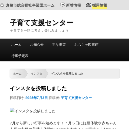
倉敷市総合福祉事業団ホーム
新着情報
採用情報
子育て支援センター
子育てを一緒に考え，楽しみましょう
メ
ホーム
お知らせ
主な事業
おもちゃ図書館
メ
サ
イ
ン
行事予定表
イ
ブ
メ
ニ
ン
コ
ュ
ホーム
インスタ
インスタを投稿しました
ー
コ
ン
インスタを投稿しました
ン
テ
投稿日時:
2025年7月3日
投稿者:
子育て支援センター
テ
ン
ン
ツ
7月から新しい行事を始めます！７月５日に妊婦体験や赤ちゃん
人形の衣服の着替え体験などができますよ！ご家族みんなでセン