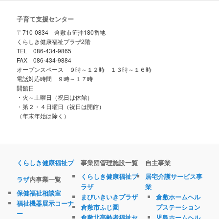
子育て支援センター
〒710-0834 倉敷市笹沖180番地
くらしき健康福祉プラザ2階
TEL 086-434-9865
FAX 086-434-9884
オープンスペース ９時～１２時 １３時～１６時
電話対応時間 ９時～１７時
開館日
・火～土曜日（祝日は休館）
・第２・４日曜日（祝日は開館）
（年末年始は除く）
くらしき健康福祉プ
事業団管理施設一覧
自主事業
くらしき健康福祉プ
居宅介護サービス事
ラザ
内事業一覧
ラザ
業
保健福祉相談室
まびいきいきプラザ
倉敷ホームヘル
福祉機器展示コーナ
倉敷市ふじ園
プステーション
ー
倉敷北高齢者福祉セ
児島ホームヘル