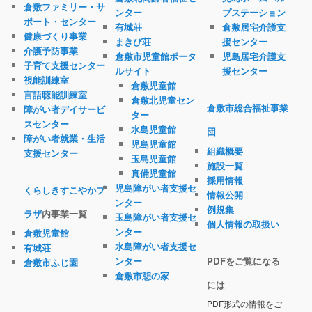
倉敷ファミリー・サ
ンター
プステーション
ポート・センター
有城荘
倉敷居宅介護支
健康づくり事業
まきび荘
援センター
介護予防事業
倉敷市児童館ポータ
児島居宅介護支
子育て支援センター
ルサイト
援センター
視能訓練室
倉敷児童館
言語聴能訓練室
倉敷北児童セン
倉敷市総合福祉事業
障がい者デイサービ
ター
スセンター
水島児童館
団
障がい者就業・生活
児島児童館
組織概要
支援センター
玉島児童館
施設一覧
真備児童館
採用情報
児島障がい者支援セ
くらしきすこやかプ
情報公開
ンター
例規集
ラザ
内事業一覧
玉島障がい者支援セ
個人情報の取扱い
ンター
倉敷児童館
水島障がい者支援セ
有城荘
ンター
PDFをご覧になる
倉敷市ふじ園
倉敷市憩の家
には
PDF形式の情報をご