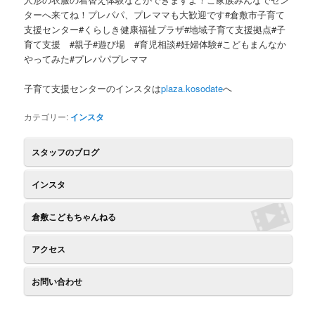
ツ
へ
ターへ来てね！プレパパ、プレママも大歓迎です#倉敷市子育て
支援センター#くらしき健康福祉プラザ#地域子育て支援拠点#子
へ
移
育て支援 #親子#遊び場 #育児相談#妊婦体験#こどもまんなか
やってみた#プレパパプレママ
移
動
子育て支援センターのインスタは
plaza.kosodate
へ
動
カテゴリー:
インスタ
スタッフのブログ
インスタ
倉敷こどもちゃんねる
アクセス
お問い合わせ