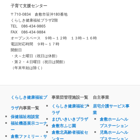
子育て支援センター
〒710-0834 倉敷市笹沖180番地
くらしき健康福祉プラザ2階
TEL 086-434-9865
FAX 086-434-9884
オープンスペース ９時～１２時 １３時～１６時
電話対応時間 ９時～１７時
開館日
・火～土曜日（祝日は休館）
・第２・４日曜日（祝日は開館）
（年末年始は除く）
くらしき健康福祉プ
事業団管理施設一覧
自主事業
くらしき健康福祉プ
居宅介護サービス事
ラザ
内事業一覧
ラザ
業
保健福祉相談室
まびいきいきプラザ
倉敷ホームヘル
福祉機器展示コーナ
倉敷市ふじ園
プステーション
ー
倉敷北高齢者福祉セ
児島ホームヘル
倉敷ファミリー・サ
ンター
プステーション