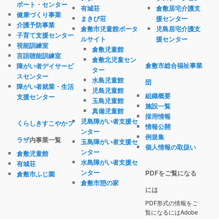
ポート・センター
有城荘
倉敷居宅介護支
健康づくり事業
まきび荘
援センター
介護予防事業
倉敷市児童館ポータ
児島居宅介護支
子育て支援センター
ルサイト
援センター
視能訓練室
倉敷児童館
言語聴能訓練室
倉敷北児童セン
倉敷市総合福祉事業
障がい者デイサービ
ター
スセンター
水島児童館
団
障がい者就業・生活
児島児童館
組織概要
支援センター
玉島児童館
施設一覧
真備児童館
採用情報
児島障がい者支援セ
くらしきすこやかプ
情報公開
ンター
例規集
ラザ
内事業一覧
玉島障がい者支援セ
個人情報の取扱い
ンター
倉敷児童館
水島障がい者支援セ
有城荘
ンター
PDFをご覧になる
倉敷市ふじ園
倉敷市憩の家
には
PDF形式の情報をご
覧になるにはAdobe