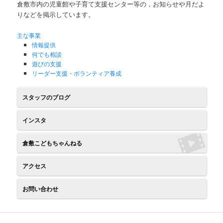
倉敷市内の児童館や子育て支援センター等の，お知らせや月だよ
ツ
へ
りなどを掲示しています。
へ
移
主な事業
情報提供
移
動
何でも相談
遊びの支援
動
リーダー支援・ボランティア養成
スタッフのブログ
インスタ
倉敷こどもちゃんねる
アクセス
お問い合わせ