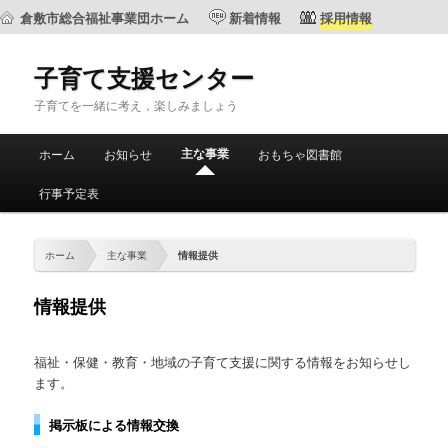
倉敷市総合福祉事業団ホーム
新着情報
採用情報
子育て支援センター
子育てを一緒に考え，楽しみましょう
メ
主な事業
ホーム
お知らせ
おもちゃ図書館
メ
サ
イ
ン
行事予定表
イ
ブ
メ
ニ
ン
コ
ュ
ホーム
主な事業
情報提供
ー
コ
ン
情報提供
ン
テ
福祉・保健・教育・地域の子育て支援に関する情報をお知らせし
テ
ン
ます。
ン
ツ
掲示板による情報交換