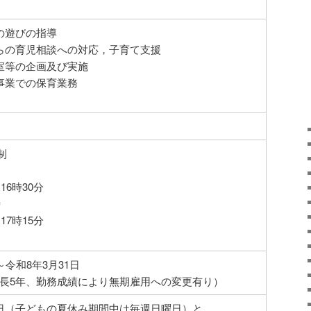
の遊びの指導
らの育児相談への対応，子育て支援
室等の企画及び実施
事業での保育業務
制
16時30分
時
17時15分
～令和8年3月31日
長5年、勤務成績により無期雇用への変更有り）
日（子どもの夏休み期間中は毎週日曜日）と