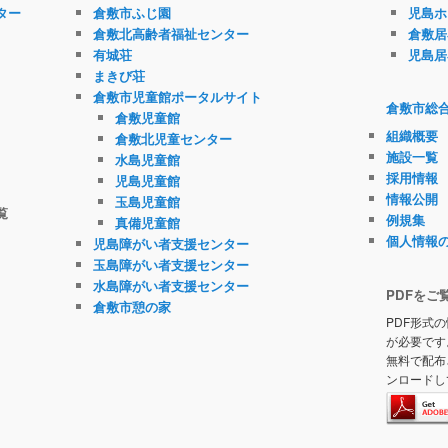
ター
倉敷市ふじ園
児島ホ
倉敷北高齢者福祉センター
倉敷居
有城荘
児島居
まきび荘
倉敷市児童館ポータルサイト
倉敷市総
倉敷児童館
組織概要
倉敷北児童センター
施設一覧
水島児童館
採用情報
児島児童館
情報公開
玉島児童館
覧
例規集
真備児童館
個人情報
児島障がい者支援センター
玉島障がい者支援センター
水島障がい者支援センター
PDFをご
倉敷市憩の家
PDF形式の
が必要です
無料で配布
ンロードし