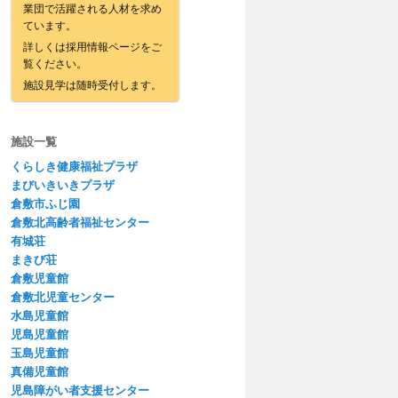
業団で活躍される人材を求め
ています。
詳しくは採用情報ページをご
覧ください。
施設見学は随時受付します。
施設一覧
くらしき健康福祉プラザ
まびいきいきプラザ
倉敷市ふじ園
倉敷北高齢者福祉センター
有城荘
まきび荘
倉敷児童館
倉敷北児童センター
水島児童館
児島児童館
玉島児童館
真備児童館
児島障がい者支援センター