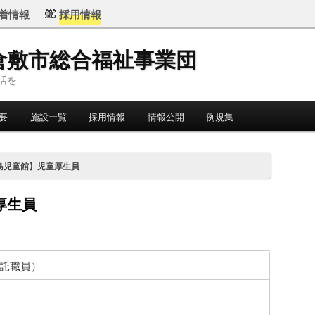
着情報
採用情報
倉敷市総合福祉事業団
活を
要
施設一覧
採用情報
情報公開
例規集
島児童館】児童厚生員
厚生員
託職員）