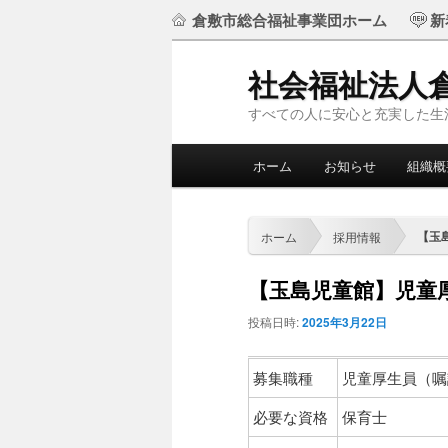
倉敷市総合福祉事業団ホーム
新
社会福祉法人
すべての人に安心と充実した生
メ
ホーム
お知らせ
組織概
メ
サ
イ
ン
イ
ブ
メ
【玉
ホーム
採用情報
ニ
ン
コ
ュ
【玉島児童館】児童
ー
コ
ン
投稿日時:
2025年3月22日
ン
テ
募集職種
児童厚生員（嘱
テ
ン
必要な資格
保育士