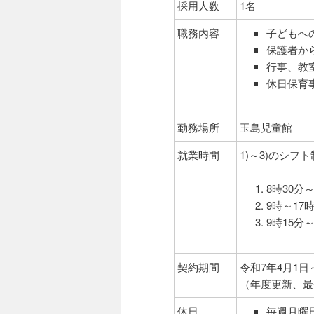
採用人数
1名
ン
ツ
職務内容
子どもへ
ツ
へ
保護者か
行事、教
へ
移
休日保育
移
動
勤務場所
玉島児童館
動
就業時間
1)～3)のシフト
8時30分～
9時～17
9時15分～
契約期間
令和7年4月1日
（年度更新、最
休日
毎週月曜