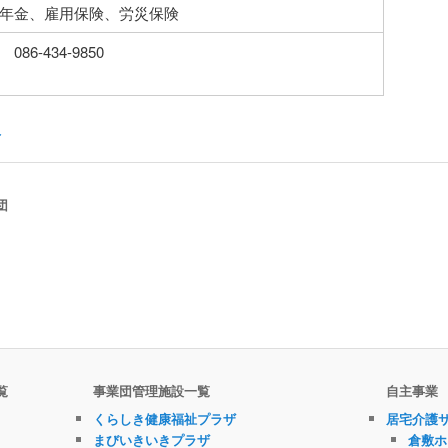
年金、雇用保険、労災保険
6-434-9850
員
団
覧
事業団管理施設一覧
自主事業
くらしき健康福祉プラザ
居宅介護
まびいきいきプラザ
倉敷ホ