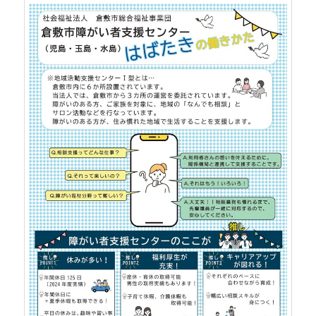
ツ
へ
へ
移
移
動
動