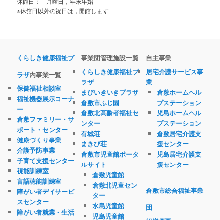
休館日： 月曜日，年末年始
※休館日以外の祝日は，開館します
くらしき健康福祉プ
事業団管理施設一覧
自主事業
くらしき健康福祉プ
居宅介護サービス事
ラザ
内事業一覧
ラザ
業
保健福祉相談室
まびいきいきプラザ
倉敷ホームヘル
福祉機器展示コーナ
倉敷市ふじ園
プステーション
ー
倉敷北高齢者福祉セ
児島ホームヘル
倉敷ファミリー・サ
ンター
プステーション
ポート・センター
有城荘
倉敷居宅介護支
健康づくり事業
まきび荘
援センター
介護予防事業
倉敷市児童館ポータ
児島居宅介護支
子育て支援センター
ルサイト
援センター
視能訓練室
倉敷児童館
言語聴能訓練室
倉敷北児童セン
倉敷市総合福祉事業
障がい者デイサービ
ター
スセンター
水島児童館
団
障がい者就業・生活
児島児童館