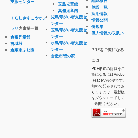
組織概要
支援センター
玉島児童館
施設一覧
真備児童館
採用情報
児島障がい者支援セ
くらしきすこやかプ
情報公開
ンター
例規集
ラザ
内事業一覧
玉島障がい者支援セ
個人情報の取扱い
ンター
倉敷児童館
水島障がい者支援セ
有城荘
ンター
PDFをご覧になる
倉敷市ふじ園
倉敷市憩の家
には
PDF形式の情報をご
覧になるにはAdobe
Readerが必要です。
無料で配布されてお
りますので、最新版
をダウンロードして
ご利用ください。