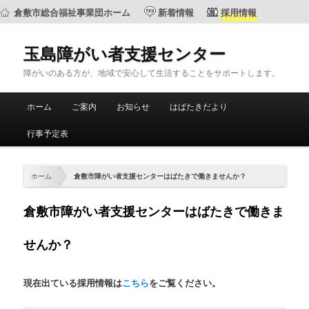
倉敷市総合福祉事業団ホーム
新着情報
採用情報
玉島障がい者支援センター
障がいのある方が、地域で安心して生活することをサポートします。
メ
ホーム
ご案内
お知らせ
はばたきだより
メ
サ
イ
ン
行事予定表
イ
ブ
メ
ニ
ン
コ
ュ
ホーム
倉敷市障がい者支援センターはばたきで働きませんか？
ー
コ
ン
倉敷市障がい者支援センターはばたきで働きま
ン
テ
せんか？
テ
ン
現在出ている採用情報は
こちら
をご覧ください。
ン
ツ