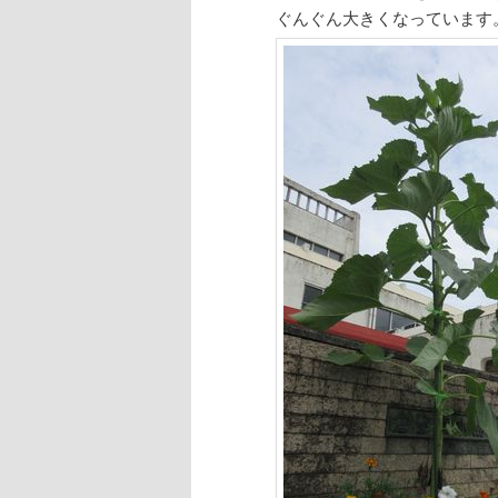
ン
ツ
ぐんぐん大きくなっています
ツ
へ
へ
移
移
動
動