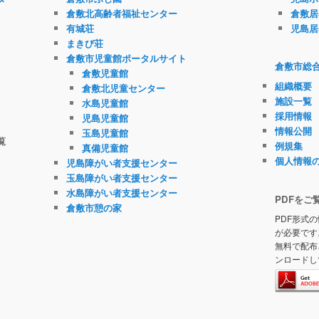
倉敷北高齢者福祉センター
倉敷居
有城荘
児島居
まきび荘
倉敷市児童館ポータルサイト
倉敷市総
倉敷児童館
組織概要
倉敷北児童センター
施設一覧
水島児童館
採用情報
児島児童館
情報公開
玉島児童館
覧
例規集
真備児童館
個人情報
児島障がい者支援センター
玉島障がい者支援センター
水島障がい者支援センター
PDFをご
倉敷市憩の家
PDF形式の
が必要です
無料で配布
ンロードし