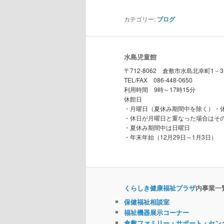
カテゴリー:
ブログ
水島児童館
〒712-8062 倉敷市水島北幸町1－3
TEL/FAX 086-448-0650
利用時間 9時～17時15分
休館日
・月曜日（夏休み期間中を除く）・
・休日が月曜日と重なった場合はそ
・夏休み期間中は日曜日
・年末年始（12月29日～1月3日）
くらしき健康福祉プラザ
内事業一
保健福祉相談室
福祉機器展示コーナー
倉敷ファミリー・サポート・セン