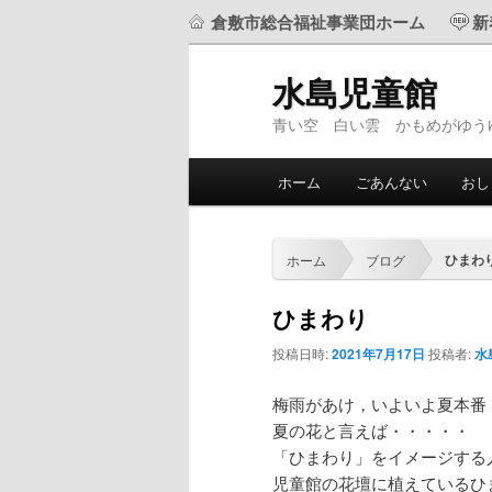
倉敷市総合福祉事業団ホーム
新
水島児童館
青い空 白い雲 かもめがゆう
メ
ホーム
ごあんない
おし
メ
サ
イ
ン
イ
ブ
メ
ひまわ
ホーム
ブログ
ニ
ン
コ
ュ
ひまわり
ー
コ
ン
投稿日時:
2021年7月17日
投稿者:
水
ン
テ
梅雨があけ，いよいよ夏本番
夏の花と言えば・・・・・
テ
ン
「ひまわり」をイメージする
児童館の花壇に植えているひ