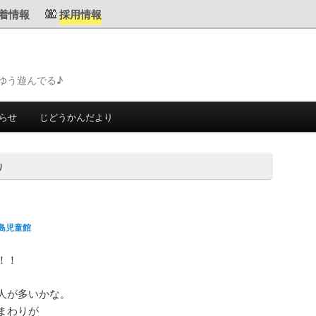
着情報
採用情報
ゆう遊んでる♪
らせ
じどうかんだより
り
島児童館
！！
人が多いかな。
まわりが