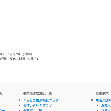
休日（こどもの日は開館）
の翌日（夏休み期間中を除く）
覧
事業団管理施設一覧
自主事業
くらしき健康福祉プラザ
居宅介護
まびいきいきプラザ
倉敷ホ
ター
倉敷市ふじ園
児島ホ