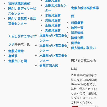
倉敷児童館
言語聴能訓練室
倉敷北児童セン
倉敷市総合福祉事業
障がい者デイサービ
ター
スセンター
水島児童館
団
障がい者就業・生活
児島児童館
組織概要
支援センター
玉島児童館
施設一覧
真備児童館
採用情報
児島障がい者支援セ
くらしきすこやかプ
情報公開
ンター
例規集
ラザ
内事業一覧
玉島障がい者支援セ
個人情報の取扱い
ンター
倉敷児童館
水島障がい者支援セ
有城荘
ンター
PDFをご覧になる
倉敷市ふじ園
倉敷市憩の家
には
PDF形式の情報をご
覧になるにはAdobe
Readerが必要です。
無料で配布されてお
りますので、最新版
をダウンロードして
ご利用ください。