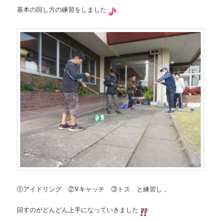
ツ
へ
基本の回し方の練習をしました
へ
移
移
動
動
①アイドリング ②Vキャッチ ③トス と練習し，
回すのがどんどん上手になっていきました