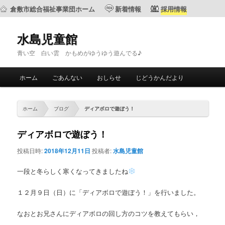
倉敷市総合福祉事業団ホーム
新着情報
採用情報
水島児童館
青い空 白い雲 かもめがゆうゆう遊んでる♪
メ
ホーム
ごあんない
おしらせ
じどうかんだより
メ
サ
イ
ン
イ
ブ
メ
ホーム
ブログ
ディアボロで遊ぼう！
ニ
ン
コ
ュ
ディアボロで遊ぼう！
ー
コ
ン
投稿日時:
2018年12月11日
投稿者:
水島児童館
ン
テ
一段と冬らしく寒くなってきましたね
テ
ン
１２月９日（日）に「ディアボロで遊ぼう！」を行いました。
ン
ツ
なおとお兄さんにディアボロの回し方のコツを教えてもらい，