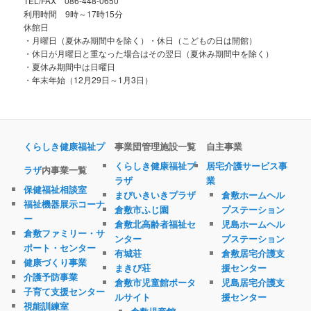
TEL/FAX 086-448-0650
利用時間 9時～17時15分
休館日
・月曜日（夏休み期間中を除く）・休日（こどもの日は開館）
・休日が月曜日と重なった場合はその翌日（夏休み期間中を除く）
・夏休み期間中は日曜日
・年末年始（12月29日～1月3日）
くらしき健康福祉プ
事業団管理施設一覧
自主事業
くらしき健康福祉プ
居宅介護サービス事
ラザ
内事業一覧
ラザ
業
保健福祉相談室
まびいきいきプラザ
倉敷ホームヘル
福祉機器展示コーナ
倉敷市ふじ園
プステーション
ー
倉敷北高齢者福祉セ
児島ホームヘル
倉敷ファミリー・サ
ンター
プステーション
ポート・センター
有城荘
倉敷居宅介護支
健康づくり事業
まきび荘
援センター
介護予防事業
倉敷市児童館ポータ
児島居宅介護支
子育て支援センター
ルサイト
援センター
視能訓練室