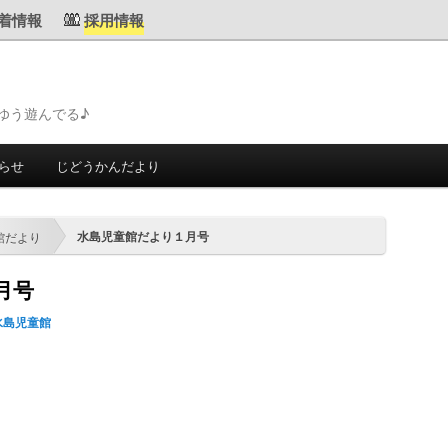
着情報
採用情報
ゆう遊んでる♪
らせ
じどうかんだより
水島児童館だより１月号
館だより
月号
水島児童館