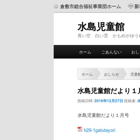
倉敷市総合福祉事業団ホーム
新
水島児童館
青い空 白い雲 かもめがゆう
メ
ホーム
ごあんない
おし
メ
サ
イ
ン
イ
ブ
メ
ホーム
おしらせ
児童
ニ
ン
コ
ュ
水島児童館だより１
ー
コ
ン
投稿日時:
2016年12月27日
投稿者:
ン
テ
水島児童館だより１月号
テ
ン
h29-1gatutayori