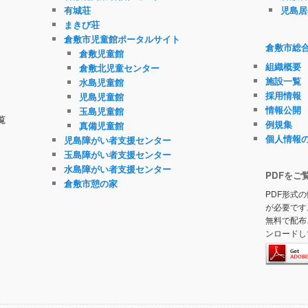
有城荘
児島居
まきび荘
倉敷市児童館ポータルサイト
倉敷市総
倉敷児童館
組織概要
倉敷北児童センター
施設一覧
水島児童館
採用情報
児島児童館
情報公開
玉島児童館
覧
例規集
真備児童館
個人情報
児島障がい者支援センター
玉島障がい者支援センター
水島障がい者支援センター
PDFをご
倉敷市憩の家
PDF形式の
が必要です
無料で配布
ンロードし