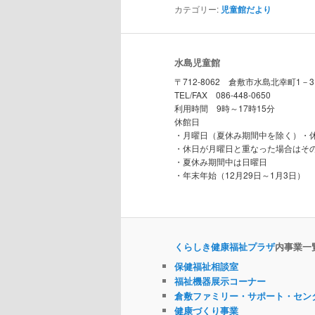
ン
ツ
カテゴリー:
児童館だより
ツ
へ
水島児童館
へ
移
〒712-8062 倉敷市水島北幸町1－3
TEL/FAX 086-448-0650
利用時間 9時～17時15分
移
動
休館日
・月曜日（夏休み期間中を除く）・
動
・休日が月曜日と重なった場合はそ
・夏休み期間中は日曜日
・年末年始（12月29日～1月3日）
くらしき健康福祉プラザ
内事業一
保健福祉相談室
福祉機器展示コーナー
倉敷ファミリー・サポート・セン
健康づくり事業