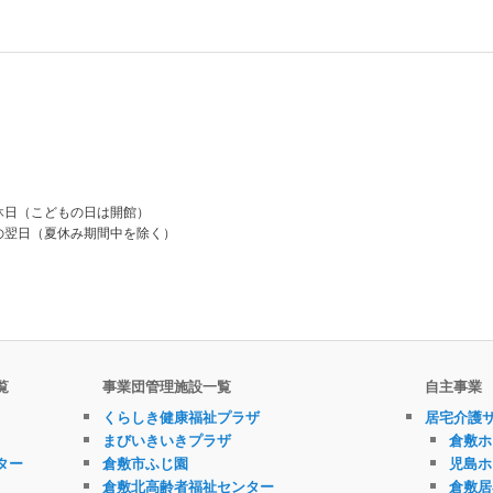
休日（こどもの日は開館）
の翌日（夏休み期間中を除く）
覧
事業団管理施設一覧
自主事業
くらしき健康福祉プラザ
居宅介護
まびいきいきプラザ
倉敷ホ
ター
倉敷市ふじ園
児島ホ
倉敷北高齢者福祉センター
倉敷居