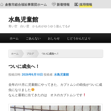
倉敷市総合福祉事業団ホーム
新着情報
採用情報
水島児童館
青い空 白い雲 かもめがゆうゆう遊んでる♪
メ
ホーム
ごあんない
おしらせ
じどうかんだより
メ
サ
イ
ン
イ
ブ
メ
ホーム
ブログ
ついに成虫へ！
ニ
ン
コ
ュ
ついに成虫へ！
ー
コ
ン
投稿日時:
2026年6月10日
投稿者:
水島児童館
ン
テ
去年の11月に児童館にやってきた、カブトムシの幼虫がついに成
虫になりました
テ
ン
なんと最初に出てきたのは オスのカブトムシです
ン
ツ