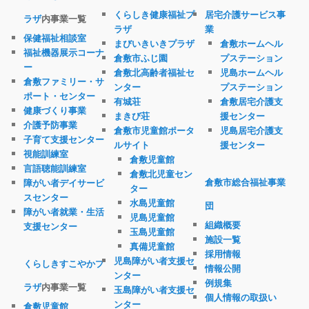
くらしき健康福祉プ
居宅介護サービス事
ラザ
内事業一覧
ラザ
業
保健福祉相談室
まびいきいきプラザ
倉敷ホームヘル
福祉機器展示コーナ
倉敷市ふじ園
プステーション
ー
倉敷北高齢者福祉セ
児島ホームヘル
倉敷ファミリー・サ
ンター
プステーション
ポート・センター
有城荘
倉敷居宅介護支
健康づくり事業
まきび荘
援センター
介護予防事業
倉敷市児童館ポータ
児島居宅介護支
子育て支援センター
ルサイト
援センター
視能訓練室
倉敷児童館
言語聴能訓練室
倉敷北児童セン
倉敷市総合福祉事業
障がい者デイサービ
ター
スセンター
水島児童館
団
障がい者就業・生活
児島児童館
組織概要
支援センター
玉島児童館
施設一覧
真備児童館
採用情報
児島障がい者支援セ
くらしきすこやかプ
情報公開
ンター
例規集
ラザ
内事業一覧
玉島障がい者支援セ
個人情報の取扱い
ンター
倉敷児童館