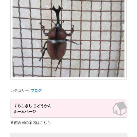
ツ
へ
へ
移
移
動
動
カテゴリー:
ブログ
くらしきし じどうかん
ホームページ
６館合同の案内はこちら