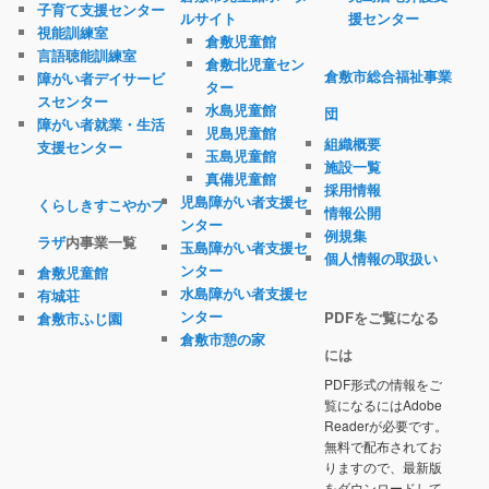
子育て支援センター
ルサイト
援センター
視能訓練室
倉敷児童館
言語聴能訓練室
倉敷北児童セン
倉敷市総合福祉事業
障がい者デイサービ
ター
スセンター
水島児童館
団
障がい者就業・生活
児島児童館
組織概要
支援センター
玉島児童館
施設一覧
真備児童館
採用情報
児島障がい者支援セ
くらしきすこやかプ
情報公開
ンター
例規集
ラザ
内事業一覧
玉島障がい者支援セ
個人情報の取扱い
ンター
倉敷児童館
水島障がい者支援セ
有城荘
ンター
PDFをご覧になる
倉敷市ふじ園
倉敷市憩の家
には
PDF形式の情報をご
覧になるにはAdobe
Readerが必要です。
無料で配布されてお
りますので、最新版
をダウンロードして