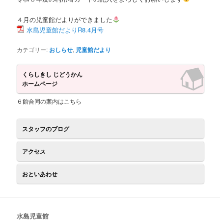
ツ
へ
４月の児童館だよりができました
へ
移
水島児童館だよりR8.4月号
移
動
カテゴリー:
おしらせ
,
児童館だより
動
くらしきし じどうかん
ホームページ
６館合同の案内はこちら
スタッフのブログ
アクセス
おといあわせ
水島児童館