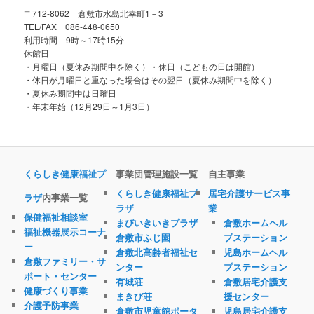
〒712-8062 倉敷市水島北幸町1－3
TEL/FAX 086-448-0650
利用時間 9時～17時15分
休館日
・月曜日（夏休み期間中を除く）・休日（こどもの日は開館）
・休日が月曜日と重なった場合はその翌日（夏休み期間中を除く）
・夏休み期間中は日曜日
・年末年始（12月29日～1月3日）
くらしき健康福祉プ
事業団管理施設一覧
自主事業
くらしき健康福祉プ
居宅介護サービス事
ラザ
内事業一覧
ラザ
業
保健福祉相談室
まびいきいきプラザ
倉敷ホームヘル
福祉機器展示コーナ
倉敷市ふじ園
プステーション
ー
倉敷北高齢者福祉セ
児島ホームヘル
倉敷ファミリー・サ
ンター
プステーション
ポート・センター
有城荘
倉敷居宅介護支
健康づくり事業
まきび荘
援センター
介護予防事業
倉敷市児童館ポータ
児島居宅介護支