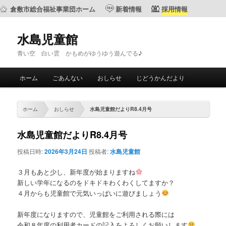
倉敷市総合福祉事業団ホーム
新着情報
採用情報
水島児童館
青い空 白い雲 かもめがゆうゆう遊んでる♪
メ
ホーム
ごあんない
おしらせ
じどうかんだより
メ
サ
イ
ン
イ
ブ
メ
ホーム
おしらせ
水島児童館だよりR8.4月号
ニ
ン
コ
ュ
水島児童館だよりR8.4月号
ー
コ
ン
投稿日時:
2026年3月24日
投稿者:
水島児童館
ン
テ
３月もあと少し、新年度が始まりますね
新しい学年になるのをドキドキわくわくしてますか？
テ
ン
４月からも児童館で元気いっぱいに遊びましょう
ン
ツ
新年度になりますので、児童館をご利用される際には
令和８年度の利用者カードの記入をよろしくお願いします