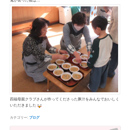
ツ
へ
へ
移
移
動
動
四福母親クラブさんが作ってくださった豚汁をみんなでおいしく
いただきました
カテゴリー:
ブログ