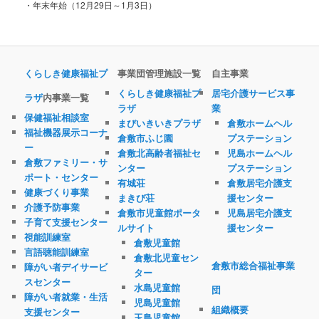
・年末年始（12月29日～1月3日）
くらしき健康福祉プ
事業団管理施設一覧
自主事業
くらしき健康福祉プ
居宅介護サービス事
ラザ
内事業一覧
ラザ
業
保健福祉相談室
まびいきいきプラザ
倉敷ホームヘル
福祉機器展示コーナ
倉敷市ふじ園
プステーション
ー
倉敷北高齢者福祉セ
児島ホームヘル
倉敷ファミリー・サ
ンター
プステーション
ポート・センター
有城荘
倉敷居宅介護支
健康づくり事業
まきび荘
援センター
介護予防事業
倉敷市児童館ポータ
児島居宅介護支
子育て支援センター
ルサイト
援センター
視能訓練室
倉敷児童館
言語聴能訓練室
倉敷北児童セン
倉敷市総合福祉事業
障がい者デイサービ
ター
スセンター
水島児童館
団
障がい者就業・生活
児島児童館
組織概要
支援センター
玉島児童館