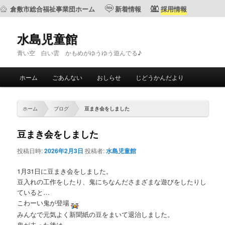
倉敷市総合福祉事業団ホーム
新着情報
採用情報
水島児童館
青い空 白い雲 かもめがゆうゆう遊んでる♪
メ
ホーム
ごあんない
おしらせ
じどうかんだより
メ
サ
イ
ン
イ
ブ
メ
ホーム
ブログ
豆まき会をしました
ニ
ン
コ
ュ
豆まき会をしました
ー
コ
ン
投稿日時:
2026年2月3日
投稿者:
水島児童館
ン
テ
1月31日に豆まき会をしました。
豆入れの工作をしたり、鬼にちなんださまざまな遊びをしたりし
テ
ン
ていると…
こわーい鬼が登場
ン
ツ
みんなで元気よく新聞紙の豆をまいて退治しました。
鬼が去った後は…