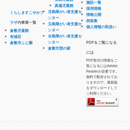
施設一覧
真備児童館
採用情報
児島障がい者支援セ
くらしきすこやかプ
情報公開
ンター
例規集
ラザ
内事業一覧
玉島障がい者支援セ
個人情報の取扱い
ンター
倉敷児童館
水島障がい者支援セ
有城荘
ンター
PDFをご覧になる
倉敷市ふじ園
倉敷市憩の家
には
PDF形式の情報をご
覧になるにはAdobe
Readerが必要です。
無料で配布されてお
りますので、最新版
をダウンロードして
ご利用ください。