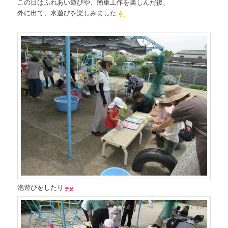
この日はふれあい遊びや、簡単工作を楽しんだ後、
ツ
へ
外に出て、水遊びを楽しみました
へ
移
移
動
動
泡遊びをしたり