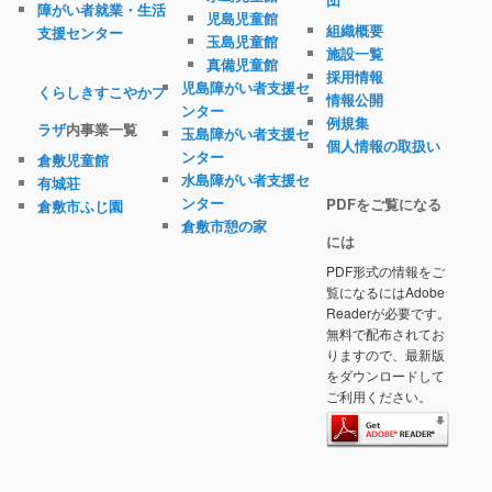
障がい者就業・生活
児島児童館
組織概要
支援センター
玉島児童館
施設一覧
真備児童館
採用情報
児島障がい者支援セ
くらしきすこやかプ
情報公開
ンター
例規集
ラザ
内事業一覧
玉島障がい者支援セ
個人情報の取扱い
ンター
倉敷児童館
水島障がい者支援セ
有城荘
ンター
PDFをご覧になる
倉敷市ふじ園
倉敷市憩の家
には
PDF形式の情報をご
覧になるにはAdobe
Readerが必要です。
無料で配布されてお
りますので、最新版
をダウンロードして
ご利用ください。