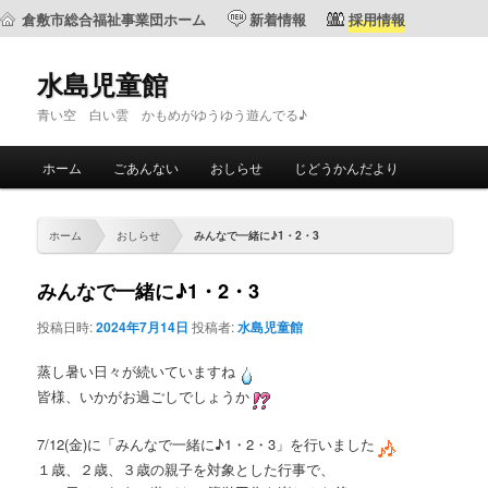
倉敷市総合福祉事業団ホーム
新着情報
採用情報
水島児童館
青い空 白い雲 かもめがゆうゆう遊んでる♪
メ
ホーム
ごあんない
おしらせ
じどうかんだより
メ
サ
イ
ン
イ
ブ
メ
ホーム
おしらせ
みんなで一緒に♪1・2・3
ニ
ン
コ
ュ
みんなで一緒に♪1・2・3
ー
コ
ン
投稿日時:
2024年7月14日
投稿者:
水島児童館
ン
テ
蒸し暑い日々が続いていますね
皆様、いかがお過ごしでしょうか
テ
ン
7/12(金)に「みんなで一緒に♪1・2・3」を行いました
ン
ツ
１歳、２歳、３歳の親子を対象とした行事で、