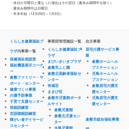
・休日が月曜日と重なった場合はその翌日（夏休み期間中を除く）
・夏休み期間中は日曜日
・年末年始（12月29日～1月3日）
くらしき健康福祉プ
事業団管理施設一覧
自主事業
くらしき健康福祉プ
居宅介護サービス事
ラザ
内事業一覧
ラザ
業
保健福祉相談室
まびいきいきプラザ
倉敷ホームヘル
福祉機器展示コーナ
倉敷市ふじ園
プステーション
ー
倉敷北高齢者福祉セ
児島ホームヘル
倉敷ファミリー・サ
ンター
プステーション
ポート・センター
有城荘
倉敷居宅介護支
健康づくり事業
まきび荘
援センター
介護予防事業
倉敷市児童館ポータ
児島居宅介護支
子育て支援センター
ルサイト
援センター
視能訓練室
倉敷児童館
言語聴能訓練室
倉敷北児童セン
倉敷市総合福祉事業
障がい者デイサービ
ター
スセンター
水島児童館
団