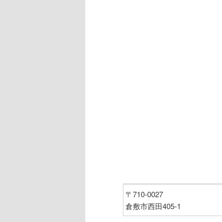
ン
ツ
ツ
へ
へ
移
移
動
動
〒710-0027
倉敷市西田405-1