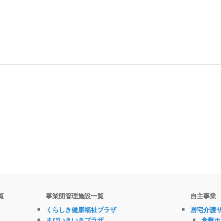
覧
事業団管理施設一覧
自主事業
くらしき健康福祉プラザ
居宅介護
まびいきいきプラザ
倉敷ホ