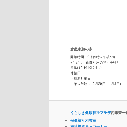
倉敷市憩の家
開館時間 午前9時～午後5時
※ただし、夜間利用の許可を得た
団体は午後10時まで
休館日
・毎週月曜日
・年末年始（12月29日～1月3日）
くらしき健康福祉プラザ
内事業一
保健福祉相談室
福祉機器展示コーナー