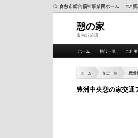
倉敷市総合福祉事業団ホーム
新
憩の家
市内37施設
メ
ホーム
施設一覧
ご利用
メ
サ
イ
ン
イ
ブ
メ
豊洲
ホーム
施設一覧
ニ
ン
コ
ュ
豊洲中央憩の家交通
ー
コ
ン
ン
テ
テ
ン