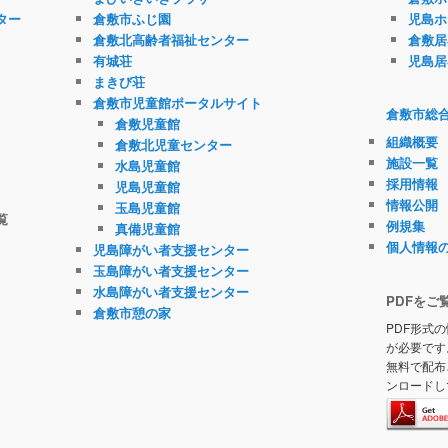
ター
倉敷市ふじ園
児島ホ
倉敷北高齢者福祉センター
倉敷居
有城荘
児島居
まきび荘
倉敷市児童館ポータルサイト
倉敷市総
倉敷児童館
組織概要
倉敷北児童センター
施設一覧
水島児童館
採用情報
児島児童館
情報公開
玉島児童館
覧
例規集
真備児童館
個人情報
児島障がい者支援センター
玉島障がい者支援センター
水島障がい者支援センター
PDFをご
倉敷市憩の家
PDF形式の
が必要です
無料で配布
ンロードし