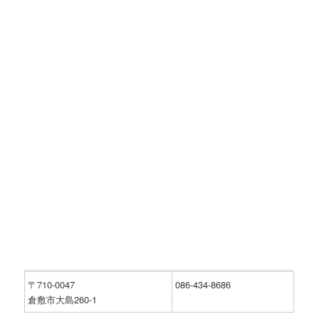
ツ
へ
へ
移
移
動
動
〒710-0047
086-434-8686
倉敷市大島260‐1