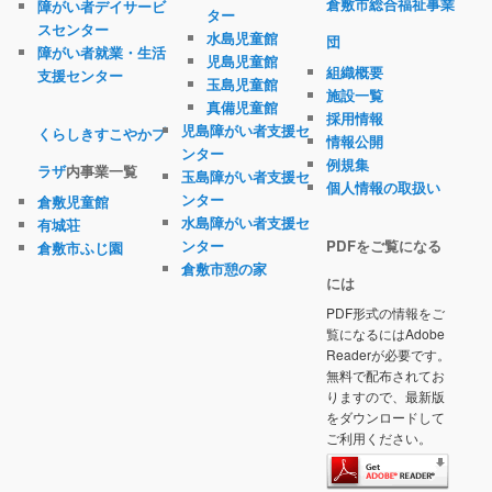
倉敷市総合福祉事業
障がい者デイサービ
ター
スセンター
水島児童館
団
障がい者就業・生活
児島児童館
組織概要
支援センター
玉島児童館
施設一覧
真備児童館
採用情報
児島障がい者支援セ
くらしきすこやかプ
情報公開
ンター
例規集
ラザ
内事業一覧
玉島障がい者支援セ
個人情報の取扱い
ンター
倉敷児童館
水島障がい者支援セ
有城荘
ンター
PDFをご覧になる
倉敷市ふじ園
倉敷市憩の家
には
PDF形式の情報をご
覧になるにはAdobe
Readerが必要です。
無料で配布されてお
りますので、最新版
をダウンロードして
ご利用ください。