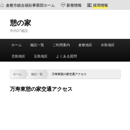
倉敷市総合福祉事業団ホーム
新着情報
採用情報
憩の家
市内37施設
メ
ホーム
施設一覧
ご利用案内
倉敷地区
水島地区
メ
サ
イ
ン
児島地区
玉島地区
よくある質問
イ
ブ
メ
ニ
ン
コ
ュ
ホーム
施設一覧
万寿東憩の家交通アクセス
ー
コ
ン
万寿東憩の家交通アクセス
ン
テ
テ
ン
ン
ツ