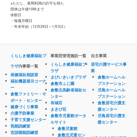
※ただし、夜間利用の許可を得た
団体は午後10時まで
休館日
・毎週月曜日
・年末年始（12月29日～1月3日）
くらしき健康福祉プ
事業団管理施設一覧
自主事業
くらしき健康福祉プ
居宅介護サービス事
ラザ
内事業一覧
ラザ
業
保健福祉相談室
まびいきいきプラザ
倉敷ホームヘル
福祉機器展示コーナ
倉敷市ふじ園
プステーション
ー
倉敷北高齢者福祉セ
児島ホームヘル
倉敷ファミリー・サ
ンター
プステーション
ポート・センター
有城荘
倉敷居宅介護支
健康づくり事業
まきび荘
援センター
介護予防事業
倉敷市児童館ポータ
児島居宅介護支
子育て支援センター
ルサイト
援センター
視能訓練室
倉敷児童館
言語聴能訓練室
倉敷北児童セン