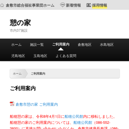
倉敷市総合福祉事業団ホーム
新着情報
採用情報
憩の家
市内37施設
メ
ご利用案内
ホーム
施設一覧
倉敷地区
水島地区
メ
サ
イ
ン
児島地区
玉島地区
よくある質問
イ
ブ
メ
ニ
ン
コ
ュ
ホーム
ご利用案内
ー
コ
ン
ご利用案内
ン
テ
倉敷市憩の家 ご利用案内
テ
ン
船穂憩の家は、令和8年4月1日に
船穂公民館
内に移転しました。
ン
ツ
船穂憩の家のご利用案内については
、
船穂公民館
（086-552-
2600）に直接お問い合わせいただくか、倉敷市健康長寿課（086-