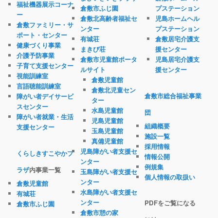
福祉機器展示コーナ
倉敷市ふじ園
プステーション
ー
倉敷北高齢者福祉セ
児島ホームヘル
倉敷ファミリー・サ
ンター
プステーション
ポート・センター
有城荘
倉敷居宅介護支
健康づくり事業
まきび荘
援センター
介護予防事業
倉敷市児童館ポータ
児島居宅介護支
子育て支援センター
ルサイト
援センター
視能訓練室
倉敷児童館
言語聴能訓練室
倉敷北児童セン
倉敷市総合福祉事業
障がい者デイサービ
ター
スセンター
水島児童館
団
障がい者就業・生活
児島児童館
組織概要
支援センター
玉島児童館
施設一覧
真備児童館
採用情報
児島障がい者支援セ
くらしきすこやかプ
情報公開
ンター
例規集
ラザ
内事業一覧
玉島障がい者支援セ
個人情報の取扱い
ンター
倉敷児童館
水島障がい者支援セ
有城荘
ンター
PDFをご覧になる
倉敷市ふじ園
倉敷市憩の家