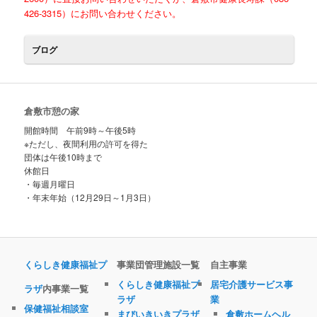
ツ
へ
426-3315）にお問い合わせください。
へ
移
ブログ
移
動
動
倉敷市憩の家
開館時間 午前9時～午後5時
※ただし、夜間利用の許可を得た
団体は午後10時まで
休館日
・毎週月曜日
・年末年始（12月29日～1月3日）
くらしき健康福祉プ
事業団管理施設一覧
自主事業
くらしき健康福祉プ
居宅介護サービス事
ラザ
内事業一覧
ラザ
業
保健福祉相談室
まびいきいきプラザ
倉敷ホームヘル