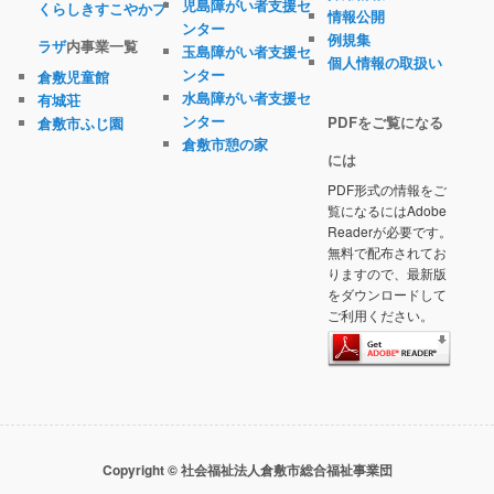
児島障がい者支援セ
くらしきすこやかプ
情報公開
ンター
例規集
ラザ
内事業一覧
玉島障がい者支援セ
個人情報の取扱い
ンター
倉敷児童館
水島障がい者支援セ
有城荘
ンター
PDFをご覧になる
倉敷市ふじ園
倉敷市憩の家
には
PDF形式の情報をご
覧になるにはAdobe
Readerが必要です。
無料で配布されてお
りますので、最新版
をダウンロードして
ご利用ください。
Copyright © 社会福祉法人倉敷市総合福祉事業団