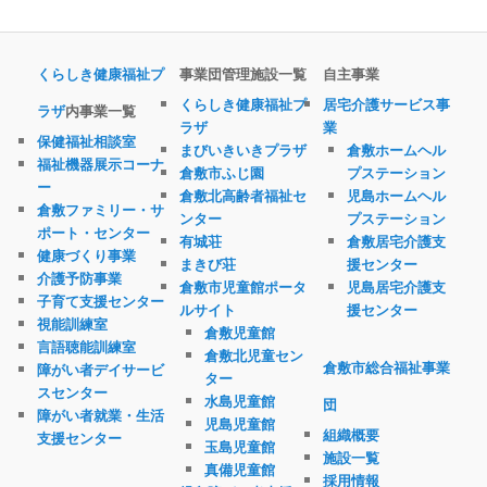
くらしき健康福祉プ
事業団管理施設一覧
自主事業
くらしき健康福祉プ
居宅介護サービス事
ラザ
内事業一覧
ラザ
業
保健福祉相談室
まびいきいきプラザ
倉敷ホームヘル
福祉機器展示コーナ
倉敷市ふじ園
プステーション
ー
倉敷北高齢者福祉セ
児島ホームヘル
倉敷ファミリー・サ
ンター
プステーション
ポート・センター
有城荘
倉敷居宅介護支
健康づくり事業
まきび荘
援センター
介護予防事業
倉敷市児童館ポータ
児島居宅介護支
子育て支援センター
ルサイト
援センター
視能訓練室
倉敷児童館
言語聴能訓練室
倉敷北児童セン
倉敷市総合福祉事業
障がい者デイサービ
ター
スセンター
水島児童館
団
障がい者就業・生活
児島児童館
組織概要
支援センター
玉島児童館
施設一覧
真備児童館
採用情報