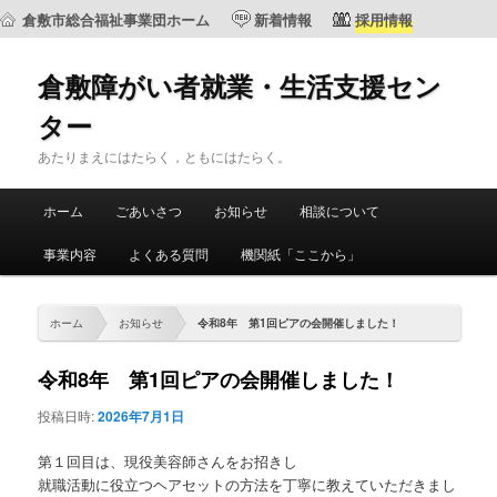
倉敷市総合福祉事業団ホーム
新着情報
採用情報
倉敷障がい者就業・生活支援セン
ター
あたりまえにはたらく，ともにはたらく。
メ
ホーム
ごあいさつ
お知らせ
相談について
メ
サ
イ
ン
事業内容
よくある質問
機関紙「ここから」
イ
ブ
メ
ニ
ン
コ
ュ
ホーム
お知らせ
令和8年 第1回ピアの会開催しました！
ー
コ
ン
令和8年 第1回ピアの会開催しました！
ン
テ
投稿日時:
2026年7月1日
テ
ン
第１回目は、現役美容師さんをお招きし
就職活動に役立つヘアセットの方法を丁寧に教えていただきまし