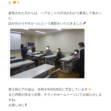
ン
ツ
た
ツ
へ
参加された方からは、ヘアセットの方法がわかり参加して良かっ
た、
へ
移
話が分かりやすかったという感想をいただきました
移
動
動
第２回ピアの会は、令和８年9月25日に予定しています
また内容が決まり次第、チラシやホームページにてお知らせしま
すね。
お楽しみに❢