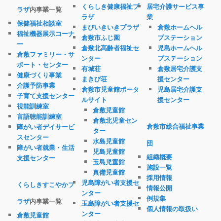
くらしき健康福祉プ
居宅介護サービス事
ラザ
内事業一覧
ラザ
業
保健福祉相談室
まびいきいきプラザ
倉敷ホームヘル
福祉機器展示コーナ
倉敷市ふじ園
プステーション
ー
倉敷北高齢者福祉セ
児島ホームヘル
倉敷ファミリー・サ
ンター
プステーション
ポート・センター
有城荘
倉敷居宅介護支
健康づくり事業
まきび荘
援センター
介護予防事業
倉敷市児童館ポータ
児島居宅介護支
子育て支援センター
ルサイト
援センター
視能訓練室
倉敷児童館
言語聴能訓練室
倉敷北児童セン
倉敷市総合福祉事業
障がい者デイサービ
ター
スセンター
水島児童館
団
障がい者就業・生活
児島児童館
組織概要
支援センター
玉島児童館
施設一覧
真備児童館
採用情報
児島障がい者支援セ
くらしきすこやかプ
情報公開
ンター
例規集
ラザ
内事業一覧
玉島障がい者支援セ
個人情報の取扱い
ンター
倉敷児童館