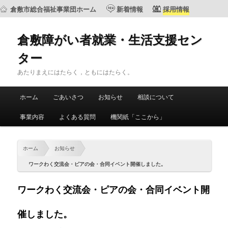
倉敷市総合福祉事業団ホーム
新着情報
採用情報
倉敷障がい者就業・生活支援セン
ター
あたりまえにはたらく，ともにはたらく。
メ
ホーム
ごあいさつ
お知らせ
相談について
メ
サ
イ
ン
事業内容
よくある質問
機関紙「ここから」
イ
ブ
メ
ニ
ン
コ
ュ
ホーム
お知らせ
ー
コ
ン
ワークわく交流会・ピアの会・合同イベント開催しました。
ン
テ
ワークわく交流会・ピアの会・合同イベント開
テ
ン
催しました。