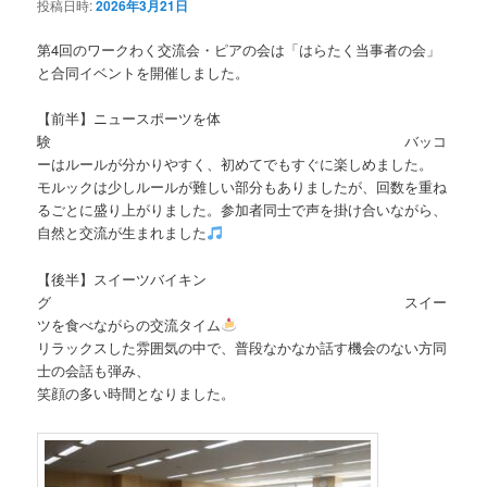
ン
ツ
投稿日時:
2026年3月21日
ツ
へ
第4回のワークわく交流会・ピアの会は「はらたく当事者の会」
と合同イベントを開催しました。
へ
移
【前半】ニュースポーツを体
験 バッコ
移
動
ーはルールが分かりやすく、初めてでもすぐに楽しめました。
モルックは少しルールが難しい部分もありましたが、回数を重ね
動
るごとに盛り上がりました。参加者同士で声を掛け合いながら、
自然と交流が生まれました
【後半】スイーツバイキン
グ スイー
ツを食べながらの交流タイム
リラックスした雰囲気の中で、普段なかなか話す機会のない方同
士の会話も弾み、
笑顔の多い時間となりました。