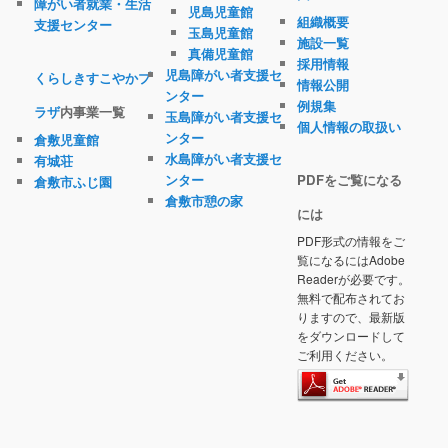
障がい者就業・生活
児島児童館
組織概要
支援センター
玉島児童館
施設一覧
真備児童館
採用情報
児島障がい者支援セ
くらしきすこやかプ
情報公開
ンター
例規集
ラザ
内事業一覧
玉島障がい者支援セ
個人情報の取扱い
ンター
倉敷児童館
水島障がい者支援セ
有城荘
ンター
PDFをご覧になる
倉敷市ふじ園
倉敷市憩の家
には
PDF形式の情報をご
覧になるにはAdobe
Readerが必要です。
無料で配布されてお
りますので、最新版
をダウンロードして
ご利用ください。