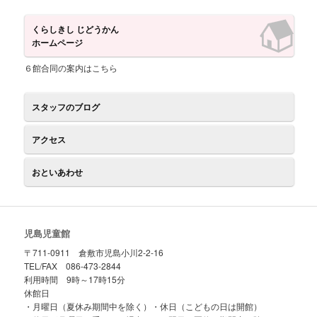
ツ
へ
くらしきし じどうかん
ホームページ
へ
移
６館合同の案内はこちら
移
動
スタッフのブログ
動
アクセス
おといあわせ
児島児童館
〒711-0911 倉敷市児島小川2-2-16
TEL/FAX 086-473-2844
利用時間 9時～17時15分
休館日
・月曜日（夏休み期間中を除く）・休日（こどもの日は開館）