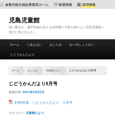
倉敷市総合福祉事業団ホーム
新着情報
採用情報
児島児童館
緑に囲まれ、瀬戸内海の見える自然豊かで居心地のよい児島児童館へ
遊びに来ませんか。
メ
ホーム
ごあんない
おしらせ
おへやしょうかい
メ
サ
イ
ン
じどうかんだより
イ
ブ
メ
ニ
ン
コ
ュ
ホーム
おしらせ
児童館だより
じどうかんだより5月号
ー
コ
ン
じどうかんだより5月号
ン
テ
投稿日時:
2021年4月25日
テ
ン
令和3年度 じどうかんだより ５月号
ン
ツ
カテゴリー:
児童館だより