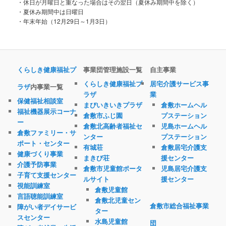
・休日が月曜日と重なった場合はその翌日（夏休み期間中を除く）
・夏休み期間中は日曜日
・年末年始（12月29日～1月3日）
くらしき健康福祉プ
事業団管理施設一覧
自主事業
くらしき健康福祉プ
居宅介護サービス事
ラザ
内事業一覧
ラザ
業
保健福祉相談室
まびいきいきプラザ
倉敷ホームヘル
福祉機器展示コーナ
倉敷市ふじ園
プステーション
ー
倉敷北高齢者福祉セ
児島ホームヘル
倉敷ファミリー・サ
ンター
プステーション
ポート・センター
有城荘
倉敷居宅介護支
健康づくり事業
まきび荘
援センター
介護予防事業
倉敷市児童館ポータ
児島居宅介護支
子育て支援センター
ルサイト
援センター
視能訓練室
倉敷児童館
言語聴能訓練室
倉敷北児童セン
倉敷市総合福祉事業
障がい者デイサービ
ター
スセンター
水島児童館
団