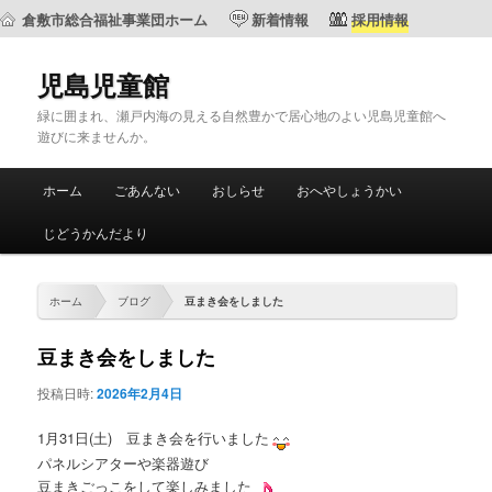
倉敷市総合福祉事業団ホーム
新着情報
採用情報
児島児童館
緑に囲まれ、瀬戸内海の見える自然豊かで居心地のよい児島児童館へ
遊びに来ませんか。
メ
ホーム
ごあんない
おしらせ
おへやしょうかい
メ
サ
イ
ン
じどうかんだより
イ
ブ
メ
ニ
ン
コ
ュ
ホーム
ブログ
豆まき会をしました
ー
コ
ン
豆まき会をしました
ン
テ
投稿日時:
2026年2月4日
テ
ン
1月31日(土) 豆まき会を行いました
パネルシアターや楽器遊び
ン
ツ
豆まきごっこをして楽しみました