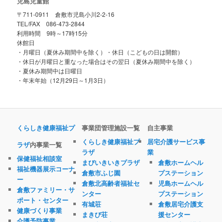
児島児童館
〒711-0911 倉敷市児島小川2-2-16
TEL/FAX 086-473-2844
利用時間 9時～17時15分
休館日
・月曜日（夏休み期間中を除く）・休日（こどもの日は開館）
・休日が月曜日と重なった場合はその翌日（夏休み期間中を除く）
・夏休み期間中は日曜日
・年末年始（12月29日～1月3日）
くらしき健康福祉プ
事業団管理施設一覧
自主事業
くらしき健康福祉プ
居宅介護サービス事
ラザ
内事業一覧
ラザ
業
保健福祉相談室
まびいきいきプラザ
倉敷ホームヘル
福祉機器展示コーナ
倉敷市ふじ園
プステーション
ー
倉敷北高齢者福祉セ
児島ホームヘル
倉敷ファミリー・サ
ンター
プステーション
ポート・センター
有城荘
倉敷居宅介護支
健康づくり事業
まきび荘
援センター
介護予防事業