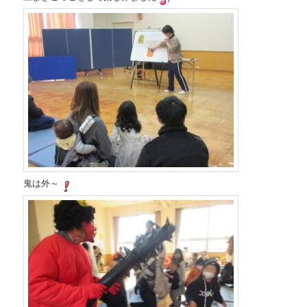
ツ
へ
へ
移
移
動
動
鬼は外～