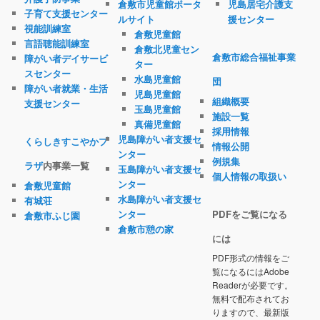
倉敷市児童館ポータ
児島居宅介護支
子育て支援センター
ルサイト
援センター
視能訓練室
倉敷児童館
言語聴能訓練室
倉敷北児童セン
倉敷市総合福祉事業
障がい者デイサービ
ター
スセンター
水島児童館
団
障がい者就業・生活
児島児童館
組織概要
支援センター
玉島児童館
施設一覧
真備児童館
採用情報
児島障がい者支援セ
くらしきすこやかプ
情報公開
ンター
例規集
ラザ
内事業一覧
玉島障がい者支援セ
個人情報の取扱い
ンター
倉敷児童館
水島障がい者支援セ
有城荘
ンター
PDFをご覧になる
倉敷市ふじ園
倉敷市憩の家
には
PDF形式の情報をご
覧になるにはAdobe
Readerが必要です。
無料で配布されてお
りますので、最新版