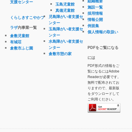
組織概要
支援センター
玉島児童館
施設一覧
真備児童館
採用情報
児島障がい者支援セ
くらしきすこやかプ
情報公開
ンター
例規集
ラザ
内事業一覧
玉島障がい者支援セ
個人情報の取扱い
ンター
倉敷児童館
水島障がい者支援セ
有城荘
ンター
PDFをご覧になる
倉敷市ふじ園
倉敷市憩の家
には
PDF形式の情報をご
覧になるにはAdobe
Readerが必要です。
無料で配布されてお
りますので、最新版
をダウンロードして
ご利用ください。