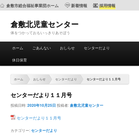
倉敷市総合福祉事業団ホーム
新着情報
採用情報
倉敷北児童センター
体をつかっておもいっきりあそぼう
メ
ホーム
ごあんない
おしらせ
センターだより
メ
サ
イ
ン
休日保育
イ
ブ
メ
ニ
ン
コ
ュ
ホーム
おしらせ
センターだより
センターだより１１月号
ー
コ
ン
センターだより１１月号
ン
テ
投稿日時:
2020年10月25日
投稿者:
倉敷北児童センター
テ
ン
センターだより１１月号
ン
ツ
カテゴリー:
センターだより