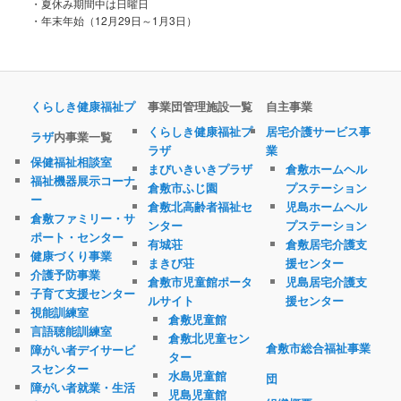
・夏休み期間中は日曜日
・年末年始（12月29日～1月3日）
くらしき健康福祉プ
事業団管理施設一覧
自主事業
くらしき健康福祉プ
居宅介護サービス事
ラザ
内事業一覧
ラザ
業
保健福祉相談室
まびいきいきプラザ
倉敷ホームヘル
福祉機器展示コーナ
倉敷市ふじ園
プステーション
ー
倉敷北高齢者福祉セ
児島ホームヘル
倉敷ファミリー・サ
ンター
プステーション
ポート・センター
有城荘
倉敷居宅介護支
健康づくり事業
まきび荘
援センター
介護予防事業
倉敷市児童館ポータ
児島居宅介護支
子育て支援センター
ルサイト
援センター
視能訓練室
倉敷児童館
言語聴能訓練室
倉敷北児童セン
倉敷市総合福祉事業
障がい者デイサービ
ター
スセンター
水島児童館
団
障がい者就業・生活
児島児童館