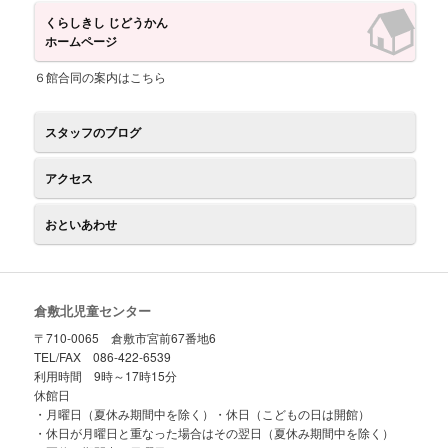
ツ
へ
くらしきし じどうかん
ホームページ
へ
移
６館合同の案内はこちら
移
動
スタッフのブログ
動
アクセス
おといあわせ
倉敷北児童センター
〒710-0065 倉敷市宮前67番地6
TEL/FAX 086-422-6539
利用時間 9時～17時15分
休館日
・月曜日（夏休み期間中を除く）・休日（こどもの日は開館）
・休日が月曜日と重なった場合はその翌日（夏休み期間中を除く）