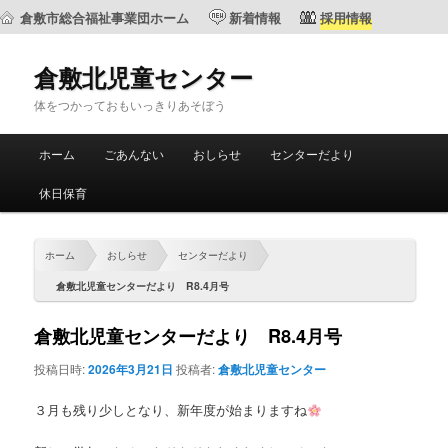
倉敷市総合福祉事業団ホーム
新着情報
採用情報
倉敷北児童センター
体をつかっておもいっきりあそぼう
メ
ホーム
ごあんない
おしらせ
センターだより
メ
サ
イ
ン
休日保育
イ
ブ
メ
ニ
ン
コ
ュ
ホーム
おしらせ
センターだより
ー
コ
ン
倉敷北児童センターだより R8.4月号
ン
テ
倉敷北児童センターだより R8.4月号
投稿日時:
2026年3月21日
投稿者:
倉敷北児童センター
テ
ン
３月も残り少しとなり、新年度が始まりますね
ン
ツ