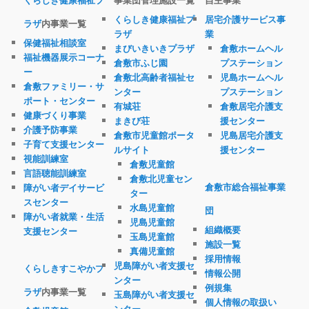
くらしき健康福祉プ
居宅介護サービス事
ラザ
内事業一覧
ラザ
業
保健福祉相談室
まびいきいきプラザ
倉敷ホームヘル
福祉機器展示コーナ
倉敷市ふじ園
プステーション
ー
倉敷北高齢者福祉セ
児島ホームヘル
倉敷ファミリー・サ
ンター
プステーション
ポート・センター
有城荘
倉敷居宅介護支
健康づくり事業
まきび荘
援センター
介護予防事業
倉敷市児童館ポータ
児島居宅介護支
子育て支援センター
ルサイト
援センター
視能訓練室
倉敷児童館
言語聴能訓練室
倉敷北児童セン
倉敷市総合福祉事業
障がい者デイサービ
ター
スセンター
水島児童館
団
障がい者就業・生活
児島児童館
組織概要
支援センター
玉島児童館
施設一覧
真備児童館
採用情報
児島障がい者支援セ
くらしきすこやかプ
情報公開
ンター
例規集
ラザ
内事業一覧
玉島障がい者支援セ
個人情報の取扱い
ンター