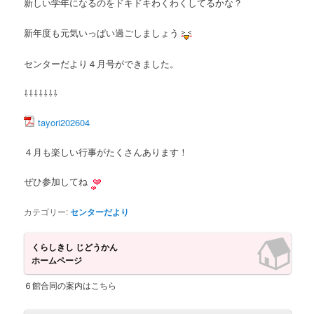
新しい学年になるのをドキドキわくわくしてるかな？
ツ
へ
新年度も元気いっぱい過ごしましょう
へ
移
センターだより４月号ができました。
移
動
⇩⇩⇩⇩⇩⇩⇩
動
tayori202604
４月も楽しい行事がたくさんあります！
ぜひ参加してね
カテゴリー:
センターだより
くらしきし じどうかん
ホームページ
６館合同の案内はこちら