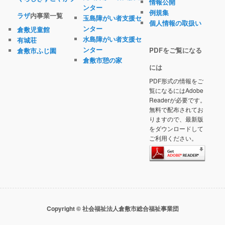
情報公開
ンター
例規集
ラザ
内事業一覧
玉島障がい者支援セ
個人情報の取扱い
ンター
倉敷児童館
水島障がい者支援セ
有城荘
ンター
PDFをご覧になる
倉敷市ふじ園
倉敷市憩の家
には
PDF形式の情報をご
覧になるにはAdobe
Readerが必要です。
無料で配布されてお
りますので、最新版
をダウンロードして
ご利用ください。
Copyright © 社会福祉法人倉敷市総合福祉事業団