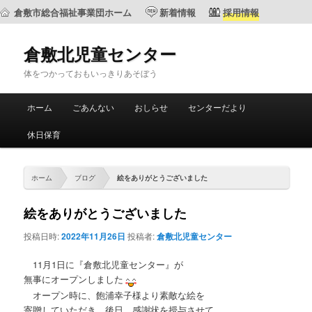
倉敷市総合福祉事業団ホーム
新着情報
採用情報
倉敷北児童センター
体をつかっておもいっきりあそぼう
メ
ホーム
ごあんない
おしらせ
センターだより
メ
サ
イ
ン
休日保育
イ
ブ
メ
ニ
ン
コ
ュ
ホーム
ブログ
絵をありがとうございました
ー
コ
ン
絵をありがとうございました
ン
テ
投稿日時:
2022年11月26日
投稿者:
倉敷北児童センター
テ
ン
11月1日に『倉敷北児童センター』が
無事にオープンしました
ン
ツ
オープン時に、飽浦幸子様より素敵な絵を
寄贈していただき、後日、感謝状を授与させて