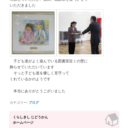
ツ
へ
いただきました
へ
移
移
動
動
子ども達がよく遊んでいる図書室近くの壁に
飾らせていただいています
そっと子ども達を優しく見守って
くれているかのようです
本当にありがとうございました
カテゴリー:
ブログ
くらしきし じどうかん
ホームページ