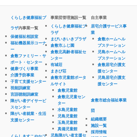
くらしき健康福祉プ
事業団管理施設一覧
自主事業
くらしき健康福祉プ
居宅介護サービス事
ラザ
内事業一覧
ラザ
業
保健福祉相談室
まびいきいきプラザ
倉敷ホームヘル
福祉機器展示コーナ
倉敷市ふじ園
プステーション
ー
倉敷北高齢者福祉セ
児島ホームヘル
倉敷ファミリー・サ
ンター
プステーション
ポート・センター
有城荘
倉敷居宅介護支
健康づくり事業
まきび荘
援センター
介護予防事業
倉敷市児童館ポータ
児島居宅介護支
子育て支援センター
ルサイト
援センター
視能訓練室
倉敷児童館
言語聴能訓練室
倉敷北児童セン
倉敷市総合福祉事業
障がい者デイサービ
ター
スセンター
水島児童館
団
障がい者就業・生活
児島児童館
組織概要
支援センター
玉島児童館
施設一覧
真備児童館
採用情報
児島障がい者支援セ
くらしきすこやかプ