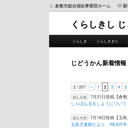
倉敷市総合福祉事業団ホーム
新
くらしきし 
メ
くらしき
くらしききた
メ
サ
イ
ン
イ
ブ
メ
じどうかん新着情報
ニ
ン
コ
ュ
ー
コ
ン
2 / 207
«
1
2
3
4
5
7月21日投稿【倉
おしらせ
ン
テ
しゃぼん玉をしようについて
テ
ン
7月18日投稿【玉
おしらせ
玉島児童館だより R8.8月号
ン
ツ