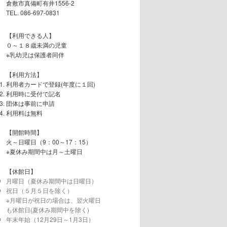
倉敷市真備町有井1556-2
TEL. 086-697-0831
【利用できる人】
０～１８歳未満の児童
※乳幼児は保護者同伴
【利用方法】
利用者カードで登録(年度に１回)
利用時に受付で記名
団体は事前に申請
利用料は無料
【開館時間】
火～日曜日（9：00～17：15）
※夏休み期間中は月～土曜日
【休館日】
月曜日（夏休み期間中は日曜日）
祝日（５月５日を除く）
※月曜日が祝日の場合は、翌火曜日
も休館日(夏休み期間中を除く)
年末年始（12月29日～1月3日）