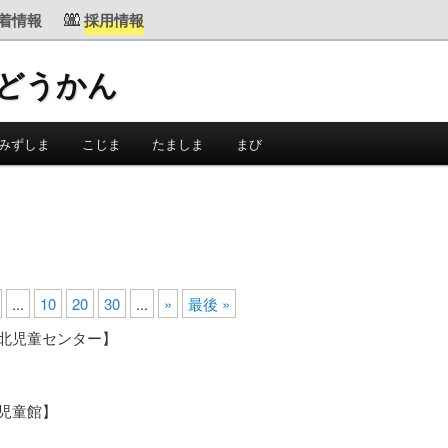
着情報
採用情報
じどうかん
みずしま
こじま
たましま
まび
...
10
20
30
...
»
最後 »
敷北児童センター】
島児童館】