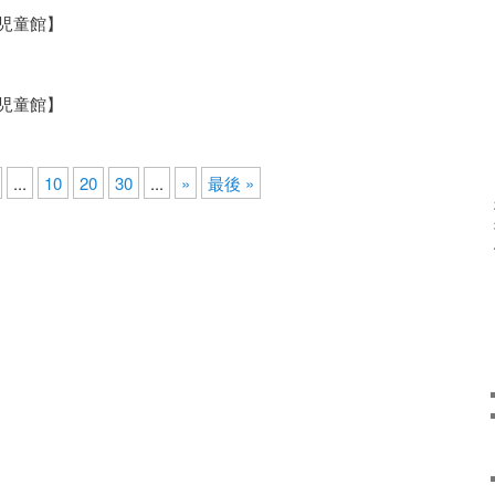
備児童館】
備児童館】
...
10
20
30
...
»
最後 »