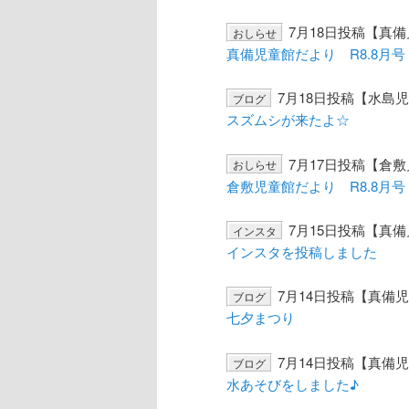
7月18日投稿【真
おしらせ
ツ
へ
真備児童館だより R8.8月号
へ
移
7月18日投稿【水島
ブログ
スズムシが来たよ☆
移
動
7月17日投稿【倉
おしらせ
動
倉敷児童館だより R8.8月号
7月15日投稿【真
インスタ
インスタを投稿しました
7月14日投稿【真備
ブログ
七夕まつり
7月14日投稿【真備
ブログ
水あそびをしました♪