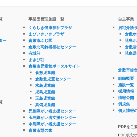
覧
事業団管理施設一覧
自主事業
くらしき健康福祉プラザ
居宅介護
まびいきいきプラザ
倉敷ホ
ター
倉敷市ふじ園
児島ホ
倉敷北高齢者福祉センター
倉敷居
有城荘
児島居
まきび荘
倉敷市児童館ポータルサイト
倉敷市総
倉敷児童館
組織概要
倉敷北児童センター
施設一覧
水島児童館
採用情報
児島児童館
情報公開
玉島児童館
覧
例規集
真備児童館
個人情報
児島障がい者支援センター
玉島障がい者支援センター
水島障がい者支援センター
PDFをご
倉敷市憩の家
PDF形式の