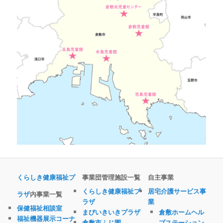
へ
移
移
動
動
くらしき健康福祉プ
事業団管理施設一覧
自主事業
くらしき健康福祉プ
居宅介護サービス事
ラザ
内事業一覧
ラザ
業
保健福祉相談室
まびいきいきプラザ
倉敷ホームヘル
福祉機器展示コーナ
倉敷市ふじ園
プステーション