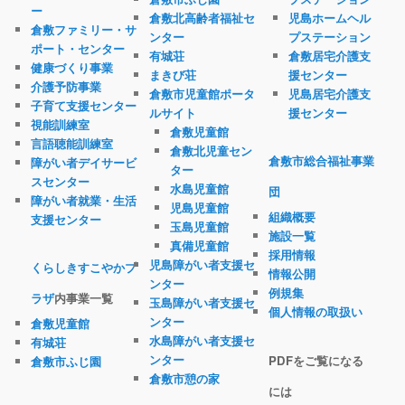
ー
倉敷北高齢者福祉セ
児島ホームヘル
倉敷ファミリー・サ
ンター
プステーション
ポート・センター
有城荘
倉敷居宅介護支
健康づくり事業
まきび荘
援センター
介護予防事業
倉敷市児童館ポータ
児島居宅介護支
子育て支援センター
ルサイト
援センター
視能訓練室
倉敷児童館
言語聴能訓練室
倉敷北児童セン
倉敷市総合福祉事業
障がい者デイサービ
ター
スセンター
水島児童館
団
障がい者就業・生活
児島児童館
組織概要
支援センター
玉島児童館
施設一覧
真備児童館
採用情報
児島障がい者支援セ
くらしきすこやかプ
情報公開
ンター
例規集
ラザ
内事業一覧
玉島障がい者支援セ
個人情報の取扱い
ンター
倉敷児童館
水島障がい者支援セ
有城荘
ンター
PDFをご覧になる
倉敷市ふじ園
倉敷市憩の家
には