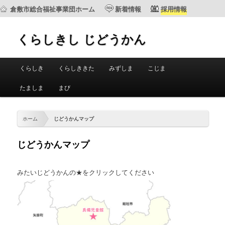
倉敷市総合福祉事業団ホーム
新着情報
採用情報
くらしきし じどうかん
メ
くらしき
くらしききた
みずしま
こじま
メ
サ
イ
ン
たましま
まび
イ
ブ
メ
ニ
ン
コ
ュ
ホーム
じどうかんマップ
ー
コ
ン
じどうかんマップ
ン
テ
みたいじどうかんの★をクリックしてください
テ
ン
ン
ツ
ツ
へ