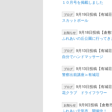
１０月号を掲載しました
ン
ツ
9月19日投稿【有城
ブログ
ツ
へ
スカットボール
へ
移
9月18日投稿【倉
お知らせ
ふれあいの丘公園に行ってき
移
動
9月13日投稿【有城
ブログ
動
自分でハンドマッサージ
9月13日投稿【有城
ブログ
警察出前講座㏌有城荘
9月10日投稿【有城
ブログ
花クラブ ドライフラワー
9月9日投稿【倉敷
お知らせ
ふれあい元気市、開催中！