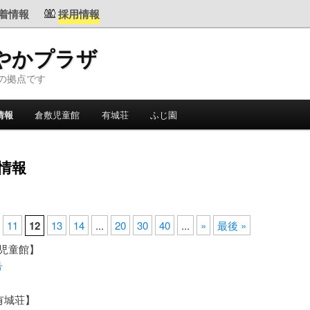
着情報
採用情報
やかプラザ
の拠点です
情報
倉敷児童館
有城荘
ふじ園
情報
11
12
13
14
...
20
30
40
...
»
最後 »
敷児童館】
号
有城荘】