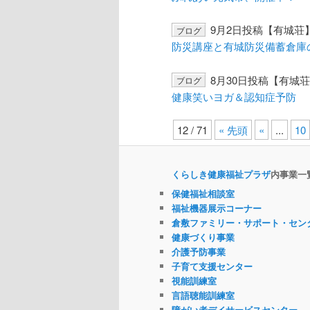
9月2日投稿【有城荘
ブログ
防災講座と有城防災備蓄倉庫
8月30日投稿【有城
ブログ
健康笑いヨガ＆認知症予防
12 / 71
« 先頭
«
...
10
くらしき健康福祉プラザ
内事業一
保健福祉相談室
福祉機器展示コーナー
倉敷ファミリー・サポート・セン
健康づくり事業
介護予防事業
子育て支援センター
視能訓練室
言語聴能訓練室
障がい者デイサービスセンター